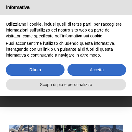
Italia
Informativa
Utilizziamo i cookie, inclusi quelli di terze parti, per raccogliere
informazioni sull’utilizzo del nostro sito web da parte dei
visitatori come specificato nell'
informativa sui cookie
.
Puoi acconsentirne l'utilizzo chiudendo questa informativa,
HOME
FORMAZIONE
CORSI DI FORMAZIONE
interagendo con un link o un pulsante al di fuori di questa
ISPEZIONE DPI E ATTREZZATURE COMPLESSE KONG
informativa o continuando a navigare in altro modo.
ISPETTORE KONG L3 ATTREZZATURE MILITARI
ISPETTORE KONG L3
Rifiuta
Accetta
ATTREZZATURE
MILITARI
Scopri di più e personalizza