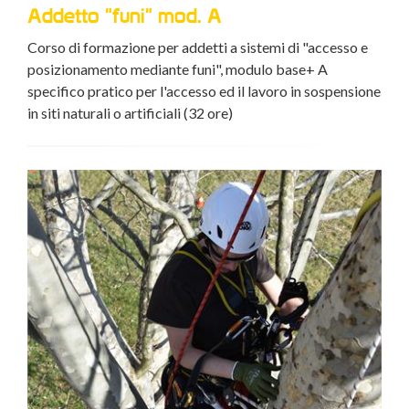
Aggiornamento "funi" mod. A
Agg
acr
o e
Corso di aggiornamento per addetti a sistemi di "accesso
e posizionamento mediante funi" mod.A (8 ore)
Cors
sione
conf
avve