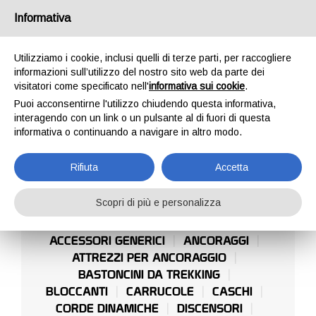
Italia
Informativa
Utilizziamo i cookie, inclusi quelli di terze parti, per raccogliere
informazioni sull’utilizzo del nostro sito web da parte dei
visitatori come specificato nell'
informativa sui cookie
.
Puoi acconsentirne l'utilizzo chiudendo questa informativa,
HOME
OUTDOOR
NEVE E GHIACCIO
interagendo con un link o un pulsante al di fuori di questa
NEVE E GHIACCIO
informativa o continuando a navigare in altro modo.
Rifiuta
Accetta
Scopri di più e personalizza
ACCESSORI GENERICI
ANCORAGGI
ATTREZZI PER ANCORAGGIO
BASTONCINI DA TREKKING
BLOCCANTI
CARRUCOLE
CASCHI
CORDE DINAMICHE
DISCENSORI