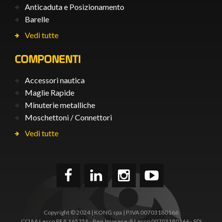
Anticaduta e Posizionamento
Barelle
Vedi tutte
COMPONENTI
Accessori nautica
Maglie Rapide
Minuterie metalliche
Moschettoni / Connettori
Vedi tutte
Copyright © 2024 | KONG spa | P.IVA 00703180166
CCIAA Lecco REA 165758 - Reg. Imprese di Lecco 00703180166 - SDI