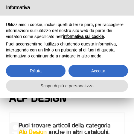
Italia
Informativa
Utilizziamo i cookie, inclusi quelli di terze parti, per raccogliere
informazioni sull’utilizzo del nostro sito web da parte dei
visitatori come specificato nell'
informativa sui cookie
.
Puoi acconsentirne l'utilizzo chiudendo questa informativa,
HOME
OUTDOOR
MARCHI DISTRIBUITI
interagendo con un link o un pulsante al di fuori di questa
MARCHI DISTRIBUITI
informativa o continuando a navigare in altro modo.
Rifiuta
Accetta
Scopri di più e personalizza
ALP DESIGN
Puoi trovare articoli della categoria
Alp Design
anche in altri cataloghi.