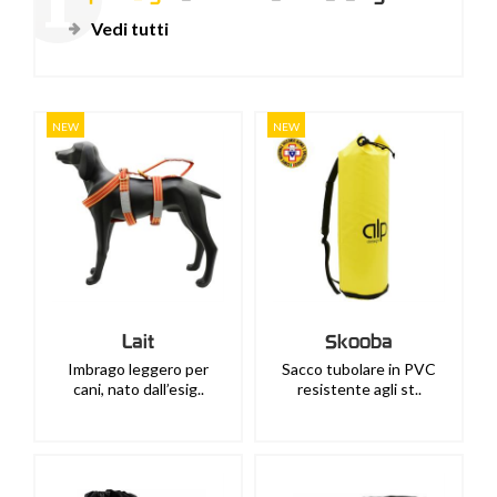
Vedi tutti
NEW
NEW
Lait
Skooba
Imbrago leggero per
Sacco tubolare in PVC
cani, nato dall’esig..
resistente agli st..