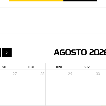
AGOSTO 202
lun
mar
mer
gio
27
28
29
30