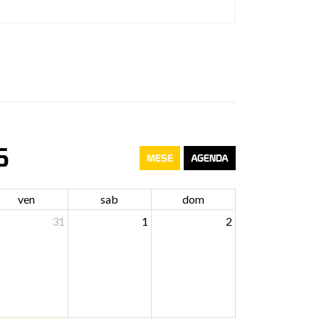
6
MESE
AGENDA
ven
sab
dom
31
1
2