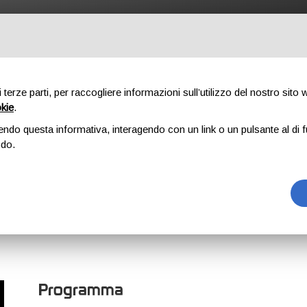
UTDOOR
PROFESSIONAL
COMPONENTI
CHI SIAMO
DO
di terze parti, per raccogliere informazioni sull’utilizzo del nostro sito
okie
.
endo questa informativa, interagendo con un link o un pulsante al di f
REZZA SUL LAVORO
GWO BST SS (SEA SURVIVAL)
odo.
S (SEA SURVIV
Programma