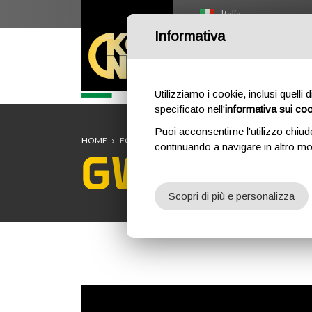
Italia
Informativa
HOME
O
Utilizziamo i cookie, inclusi quelli 
specificato nell'
informativa sui co
Puoi acconsentirne l'utilizzo chiud
HOME
FORMAZIONE
CORSI DI FORMAZIONE
SICU
continuando a navigare in altro m
GWO BST S
Scopri di più e personalizza