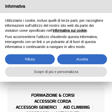
Italia
Informativa
Utilizziamo i cookie, inclusi quelli di terze parti, per raccogliere
informazioni sull’utilizzo del nostro sito web da parte dei
visitatori come specificato nell'
informativa sui cookie
.
Puoi acconsentirne l'utilizzo chiudendo questa informativa,
HOME
PROFESSIONAL
STRUTTURE METALLICHE
interagendo con un link o un pulsante al di fuori di questa
STRUTTURE
informativa o continuando a navigare in altro modo.
METALLICHE
Rifiuta
Accetta
Scopri di più e personalizza
FORMAZIONE & CORSI
ACCESSORI CORDA
ACCESSORI GENERICI
AID CLIMBING