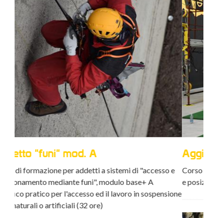
Aggiornamento "funi" mod. A
Agg
acr
o e
Corso di aggiornamento per addetti a sistemi di "accesso
e posizionamento mediante funi" mod.A (8 ore)
Cors
sione
conf
avve