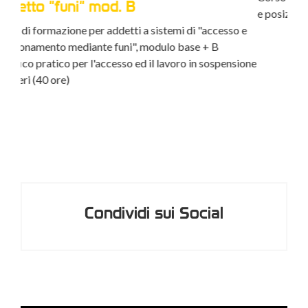
Ag
e posizionamento mediante funi" Mod.B (8 ore)
o e
Cors
sorv
sione
medi
Condividi sui Social