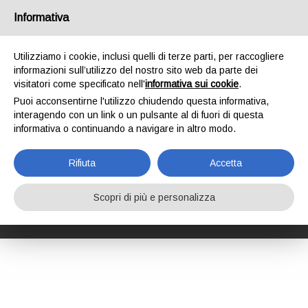
Italia
Informativa
Utilizziamo i cookie, inclusi quelli di terze parti, per raccogliere
informazioni sull’utilizzo del nostro sito web da parte dei
visitatori come specificato nell'
informativa sui cookie
.
Puoi acconsentirne l'utilizzo chiudendo questa informativa,
HOME
FORMAZIONE
CORSI DI FORMAZIONE
interagendo con un link o un pulsante al di fuori di questa
SICUREZZA SUL LAVORO
AMBIENTI CONFINATI O SOSPETTI DI INQUINAMENTO
informativa o continuando a navigare in altro modo.
AMBIENTI CONFINATI
O SOSPETTI DI
Rifiuta
Accetta
INQUINAMENTO
Scopri di più e personalizza