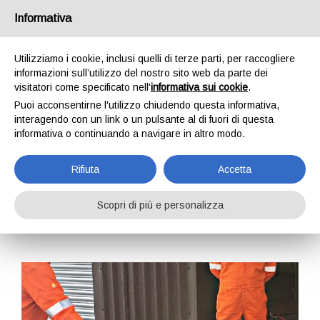
Italia
Informativa
Utilizziamo i cookie, inclusi quelli di terze parti, per raccogliere
informazioni sull’utilizzo del nostro sito web da parte dei
visitatori come specificato nell'
informativa sui cookie
.
Puoi acconsentirne l'utilizzo chiudendo questa informativa,
HOME
FORMAZIONE
CORSI DI FORMAZIONE
interagendo con un link o un pulsante al di fuori di questa
SICUREZZA SUL LAVORO
GWO BST FAW (FIRE AWARENESS)
informativa o continuando a navigare in altro modo.
GWO BST FAW (FIRE
AWARENESS)
Rifiuta
Accetta
Scopri di più e personalizza