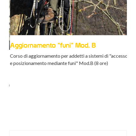
Aggiornamento "funi" Mod. B
Corso di aggiornamento per addetti a sistemi di "accesso
Ag
e posizionamento mediante funi" Mod.B (8 ore)
o e
Cors
sorv
sione
medi