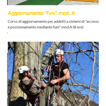
Aggiornamento "funi" mod. A
Agg
acr
o e
Corso di aggiornamento per addetti a sistemi di "accesso
e posizionamento mediante funi" mod.A (8 ore)
Cors
sione
conf
avve