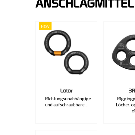
ANSCHLAGMITTEL
NEW
Lotor
3R
Richtungsunabhängige
Riggingp
und aufschraubbare ..
Löcher, o
ei