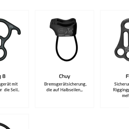
g 8
Chuy
F
gerät mit
Bremsgerätsicherung,
Sicheru
 die Seil..
die auf Halbseilen,..
Riggingp
meh