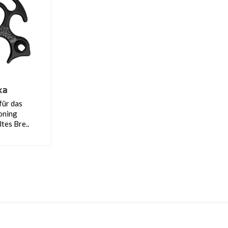
ka
für das
oning
tes Bre..