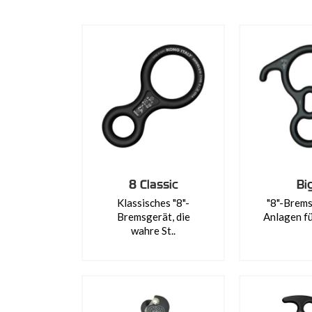
8 Classic
Bi
Klassisches "8"-
"8"-Brems
Bremsgerät, die
Anlagen für
wahre St..