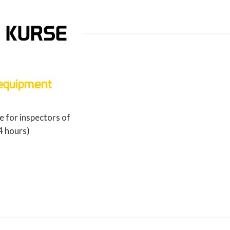
 KURSE
 equipment
 for inspectors of
4 hours)