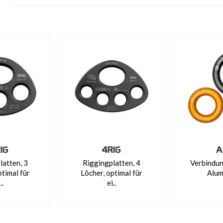
IG
4RIG
A
latten, 3
Riggingplatten, 4
Verbindun
ptimal für
Löcher, optimal für
Alum
..
ei..