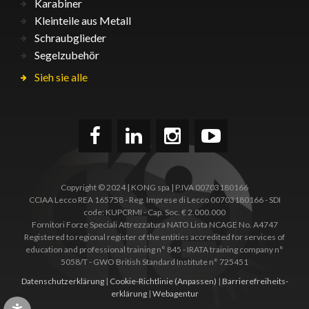
Karabiner
Kleinteile aus Metall
Schraubglieder
Segelzubehör
Sieh sie alle
Copyright © 2024 | KONG spa | P.IVA 00703180166
CCIAA Lecco REA 165758 - Reg. Imprese di Lecco 00703180166 - SDI
code: KUPCRMI - Cap. Soc. € 2.000.000
Fornitori Forze Speciali Attrezzatura NATO Lista NCAGE No. A4747
Registered to regional register of the entities accredited for services of
education and professional training n° 845 - IRATA training company n°
5058/T - GWO British Standard Institute n° 725451
Datenschutzerklärung
|
Cookie-Richtlinie
(Anpassen)
|
Barrierefreiheits­
erklärung
|
Webagentur