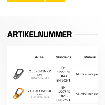
ARTIKELNUMMER
Artikel
Standards
Material
EN
7150X0NNNKK
12275/K
Aluminiumlegierung
EAN:
UIAA
8023577011066
EN 362/T
EN
7150X0ONNKK
12275/K
Aluminiumlegierung
EAN:
UIAA
8023577063393
EN 362/T