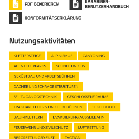
KARABINER-
PDF GENERIEREN
BENUTZERHANDBUCH
KONFORMITÄTSERKLÄRUNG
Nutzungsaktivitäten
KLETTERSTEIGE
ALPINISMUS
CANYONING
ABENTEUERPARKS
SCHNEE UND EIS
GERÜSTBAU UND ARBEITSBÜHNEN
DÄCHER UND SCHRÄGE STRUKTUREN
SEILZUGANGGSTECHNIK
GESCHLOSSENE RÄUME
TRAGBARE LEITERN UND HEBEBÜHNEN
SEGELBOOTE
BAUMKLETTERN
EVAKUIERUNG AUS SEILBAHN
FEUERWEHR UND ZIVILSCHUTZ
LUFTRETTUNG
BERGRETTUNGSDIENST
TACTICAL