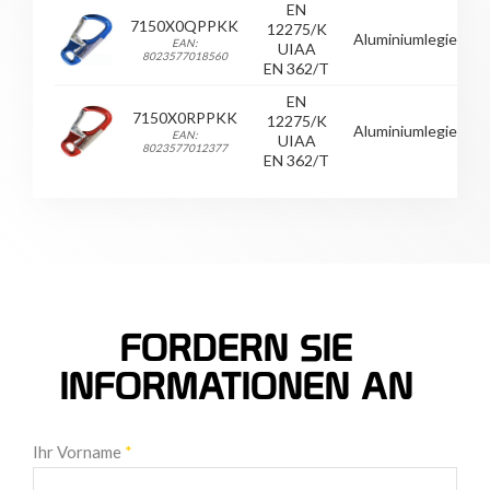
EN
7150X0QPPKK
12275/K
Aluminiumlegierung
EAN:
UIAA
8023577018560
EN 362/T
EN
7150X0RPPKK
12275/K
Aluminiumlegierung
EAN:
UIAA
8023577012377
EN 362/T
FORDERN SIE
INFORMATIONEN AN
Ihr Vorname
*