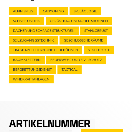
ALPINISMUS
CANYONING
SPELÄOLOGIE
SCHNEE UND EIS
GERÜSTBAU UND ARBEITSBÜHNEN
DÄCHER UND SCHRÄGE STRUKTUREN
STAHLGERÜST
SEILZUGANGGSTECHNIK
GESCHLOSSENE RÄUME
TRAGBARE LEITERN UND HEBEBÜHNEN
SEGELBOOTE
BAUMKLETTERN
FEUERWEHR UND ZIVILSCHUTZ
BERGRETTUNGSDIENST
TACTICAL
WINDKRAFTANLAGEN
ARTIKELNUMMER