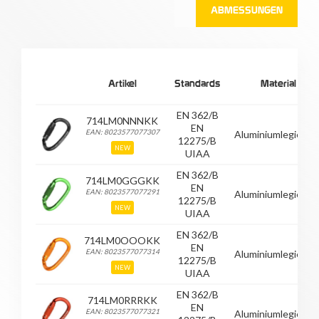
ABMESSUNGEN
Artikel
Standards
Material
EN 362/B
714LM0NNNKK
EN
EAN: 8023577077307
Aluminiumlegierun
12275/B
NEW
UIAA
EN 362/B
714LM0GGGKK
EN
EAN: 8023577077291
Aluminiumlegierun
12275/B
NEW
UIAA
EN 362/B
714LM0OOOKK
EN
EAN: 8023577077314
Aluminiumlegierun
12275/B
NEW
UIAA
EN 362/B
714LM0RRRKK
EN
EAN: 8023577077321
Aluminiumlegierun