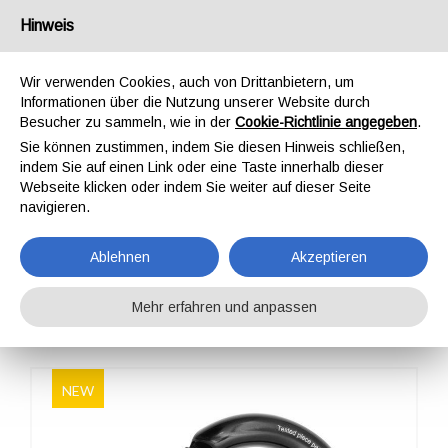
Deutschland
Hinweis
Wir verwenden Cookies, auch von Drittanbietern, um
Informationen über die Nutzung unserer Website durch
Besucher zu sammeln, wie in der
Cookie-Richtlinie angegeben
.
Sie können zustimmen, indem Sie diesen Hinweis schließen,
STARTSEITE
OUTDOOR
PROFESSIONAL
KARABINER
indem Sie auf einen Link oder eine Taste innerhalb dieser
OVALONE DNA ALU AUTO BLOCK
Webseite klicken oder indem Sie weiter auf dieser Seite
OVALONE DNA ALU
navigieren.
AUTO BLOCK
Ablehnen
Akzeptieren
Mehr erfahren und anpassen
NEW