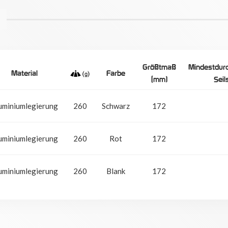
Größtmaß
Mindestdur
Material
Farbe
(mm)
Seil
uminiumlegierung
260
Schwarz
172
uminiumlegierung
260
Rot
172
uminiumlegierung
260
Blank
172