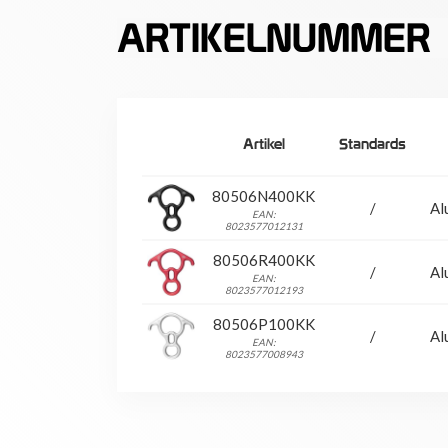
ARTIKELNUMMER
Artikel
Standards
80506N400KK
/
Al
EAN:
8023577012131
80506R400KK
/
Al
EAN:
8023577012193
80506P100KK
/
Al
EAN:
8023577008943