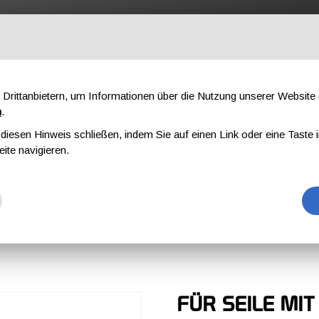
OFESSIONAL
KOMPONENTEN
ÜBER UNS
DOWNLOAD
AU
Drittanbietern, um Informationen über die Nutzung unserer Websit
n
.
iesen Hinweis schließen, indem Sie auf einen Link oder eine Taste i
TE
BIG 8
eite navigieren.
FÜR SEILE MIT