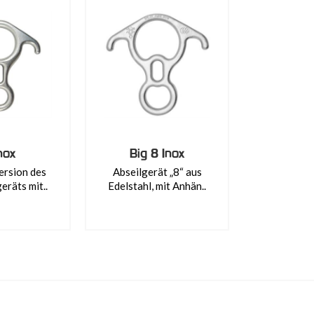
nox
Big 8 Inox
ersion des
Abseilgerät „8“ aus
eräts mit..
Edelstahl, mit Anhän..