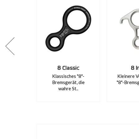
8 Classic
8 I
Klassisches "8"-
Kleinere V
Bremsgerät, die
"8"-Bremsg
wahre St..