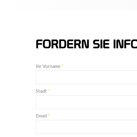
FORDERN SIE IN
Ihr Vorname
*
Stadt
*
Email
*