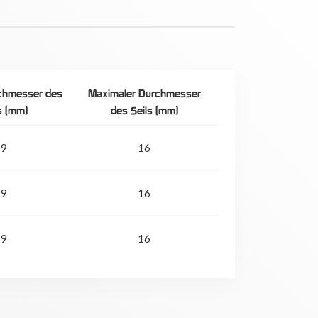
chmesser des
Maximaler Durchmesser
s (mm)
des Seils (mm)
9
16
9
16
9
16