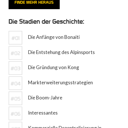
FINDE MEHR HERAUS
Die Stadien der Geschichte:
Die Anfänge von Bonaiti
#01
Die Entstehung des Alpinsports
#02
Die Gründung von Kong
#03
Markterweiterungsstrategien
#04
Die Boom-Jahre
#05
Interessantes
#06
Kommerzielle Dezentralisierung in