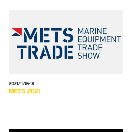
2021/11/16-18
202
METS 2021
FI