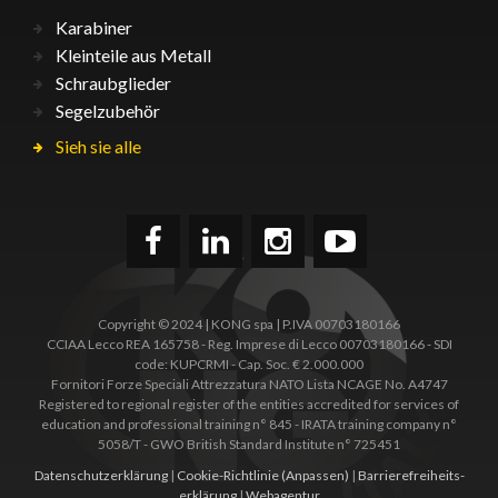
Karabiner
Kleinteile aus Metall
Schraubglieder
Segelzubehör
Sieh sie alle
Copyright © 2024 | KONG spa | P.IVA 00703180166
CCIAA Lecco REA 165758 - Reg. Imprese di Lecco 00703180166 - SDI
code: KUPCRMI - Cap. Soc. € 2.000.000
Fornitori Forze Speciali Attrezzatura NATO Lista NCAGE No. A4747
Registered to regional register of the entities accredited for services of
education and professional training n° 845 - IRATA training company n°
5058/T - GWO British Standard Institute n° 725451
Datenschutzerklärung
|
Cookie-Richtlinie
(Anpassen)
|
Barrierefreiheits­
erklärung
|
Webagentur