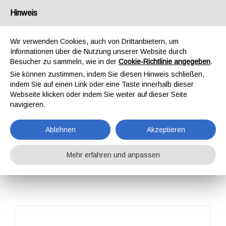
Deutschland
Hinweis
Wir verwenden Cookies, auch von Drittanbietern, um
Informationen über die Nutzung unserer Website durch
Besucher zu sammeln, wie in der
Cookie-Richtlinie angegeben
.
Sie können zustimmen, indem Sie diesen Hinweis schließen,
STARTSEITE
PROFESSIONAL
YATES TACTICAL
indem Sie auf einen Link oder eine Taste innerhalb dieser
ADJUSTABLE LANYARD W/SHOCK STOP 571
Webseite klicken oder indem Sie weiter auf dieser Seite
ADJUSTABLE
navigieren.
LANYARD W/SHOCK
Ablehnen
Akzeptieren
STOP 571
Mehr erfahren und anpassen