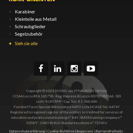
Karabiner
Kleinteile aus Metall
Schraubglieder
Segelzubehör
Sieh sie alle
Copyright © 2024 | KONG spa | P.IVA 00703180166
CCIAA Lecco REA 165758 - Reg. Imprese di Lecco 00703180166 - SDI
code: KUPCRMI - Cap. Soc. € 2.000.000
Fornitori Forze Speciali Attrezzatura NATO Lista NCAGE No. A4747
Registered to regional register of the entities accredited for services of
education and professional training n° 845 - IRATA training company n°
5058/T - GWO British Standard Institute n° 725451
Datenschutzerklärung
|
Cookie-Richtlinie
(Anpassen)
|
Barrierefreiheits­