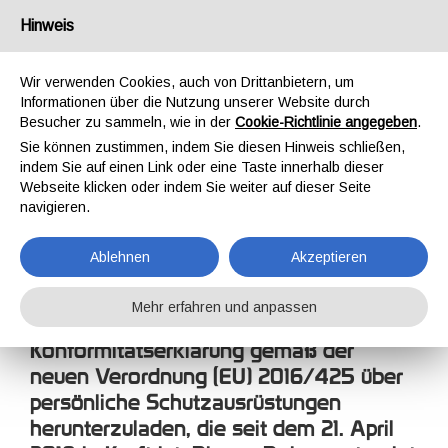
Deutschland
Hinweis
Wir verwenden Cookies, auch von Drittanbietern, um
Informationen über die Nutzung unserer Website durch
Besucher zu sammeln, wie in der
Cookie-Richtlinie angegeben
.
Sie können zustimmen, indem Sie diesen Hinweis schließen,
STARTSEITE
UNTERNEHMEN
KONFORMITÄTSERKLÄRUNG
indem Sie auf einen Link oder eine Taste innerhalb dieser
KONFORMITÄTSERKLÄ
Webseite klicken oder indem Sie weiter auf dieser Seite
navigieren.
Ablehnen
Akzeptieren
Mehr erfahren und anpassen
Von dieser Seite ist es möglich, die EU-
Konformitätserklärung gemäß der
neuen Verordnung (EU) 2016/425 über
persönliche Schutzausrüstungen
herunterzuladen, die seit dem 21. April