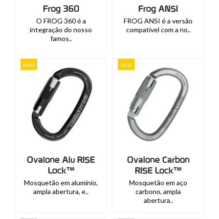
Frog 360
Frog ANSI
O FROG 360 é a
FROG ANSI é a versão
integração do nosso
compatível com a no..
famos..
NEW
NEW
Ovalone Alu RISE
Ovalone Carbon
Lock™
RISE Lock™
Mosquetão em alumínio,
Mosquetão em aço
ampla abertura, e..
carbono, ampla
abertura..