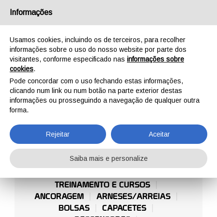
Português
Informações
Usamos cookies, incluindo os de terceiros, para recolher
informações sobre o uso do nosso website por parte dos
visitantes, conforme especificado nas
informações sobre
cookies
.
INÍCIO
PROFISSIONAL
TRABALHO DE CORDA
Pode concordar com o uso fechando estas informações,
TRABALHO DE
clicando num link ou num botão na parte exterior destas
informações ou prosseguindo a navegação de qualquer outra
CORDA
forma.
Rejeitar
Aceitar
Saiba mais e personalize
TREINAMENTO E CURSOS
ANCORAGEM
ARNESES/ARREIAS
BOLSAS
CAPACETES