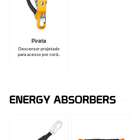
Pirata
Descensor projetado
para acesso por cord..
ENERGY ABSORBERS