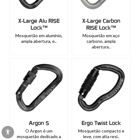
X-Large Alu RISE
X-Large Carbon
Lock™
RISE Lock™
Mosquetão em alumínio,
Mosquetão em aço
ampla abertura, e..
carbono, ampla
abertura..
Argon S
Ergo Twist Lock
O Argon é um
Mosquetão compacto e
mosquetão dedicado a
leve, com alta resi..