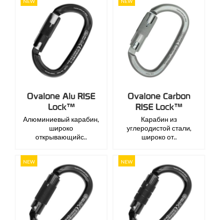
NEW
NEW
Ovalone Alu RISE
Ovalone Carbon
Lock™
RISE Lock™
Алюминиевый карабин,
Карабин из
широко
углеродистой стали,
открывающийс..
широко от..
NEW
NEW