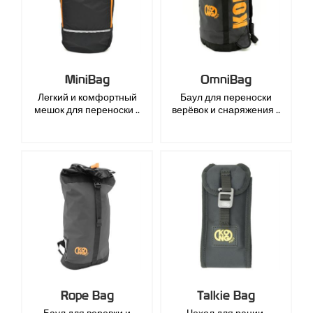
MiniBag
OmniBag
Легкий и комфортный
Баул для переноски
мешок для переноски ..
верёвок и снаряжения ..
Rope Bag
Talkie Bag
Баул для веревки и
Чехол для рации,