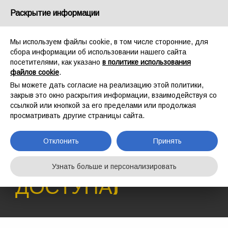
Россия
Раскрытие информации
Мы используем файлы cookie, в том числе сторонние, для
сбора информации об использовании нашего сайта
посетителями, как указано
в политике использования
файлов cookie
.
ГЛАВНАЯ
ПРОМАЛЬП
Вы можете дать согласие на реализацию этой политики,
РАБОТА С ВЕРЕВКОЙ (СИСТЕМЫХ КАНАТНОГО ДОСТУПА)
закрыв это окно раскрытия информации, взаимодействуя со
РАБОТА С
ссылкой или кнопкой за его пределами или продолжая
просматривать другие страницы сайта.
ВЕРЕВКОЙ
(СИСТЕМЫХ
Отклонить
Принять
КАНАТНОГО
Узнать больше и персонализировать
ДОСТУПА)