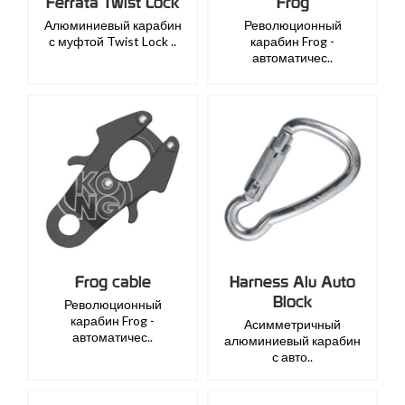
Ferrata Twist Lock
Frog
Алюминиевый карабин
Революционный
с муфтой Twist Lock ..
карабин Frog -
автоматичес..
Frog cable
Harness Alu Auto
Block
Революционный
карабин Frog -
Асимметричный
автоматичес..
алюминиевый карабин
с авто..