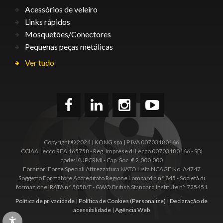
Acessórios de veleiro
Links rápidos
Mosquetões/Conectores
Pequenas peças metálicas
Ver tudo
Copyright © 2024 | KONG spa | P.IVA 00703180166
CCIAA Lecco REA 165758 - Reg. Imprese di Lecco 00703180166 - SDI
code: KUPCRMI - Cap. Soc. € 2.000.000
Fornitori Forze Speciali Attrezzatura NATO Lista NCAGE No. A4747
Soggetto Formatore Accreditato Regione Lombardia n° 845 - Società di
formazione IRATA n° 5058/T - GWO British Standard Institute n° 725451
Política de privacidade
|
Política de Cookies
(Personalize)
|
Declaração de
acessibilidade
|
Agência Web