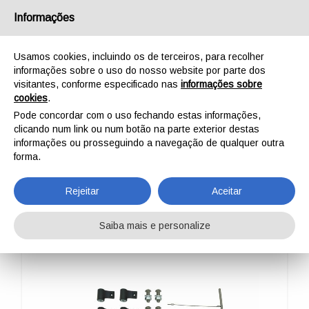
Português
Informações
Usamos cookies, incluindo os de terceiros, para recolher
informações sobre o uso do nosso website por parte dos
visitantes, conforme especificado nas
informações sobre
cookies
.
INÍCIO
PROFISSIONAL
WINCHES, POLES AND TRIPODS
WINCH ADAPTER
Pode concordar com o uso fechando estas informações,
WINCH ADAPTER
clicando num link ou num botão na parte exterior destas
informações ou prosseguindo a navegação de qualquer outra
forma.
Rejeitar
Aceitar
Saiba mais e personalize