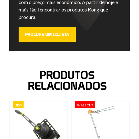
com o preço mais económico. A partir de hoje é
mais fácil encontrar os produtos Kong que
procura.
PROCURE UM LOJISTA
PRODUTOS
RELACIONADOS
NEW
PHASE OUT