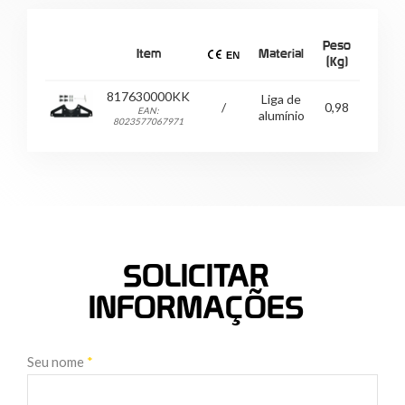
Peso
Item
Material
(Kg)
817630000KK
Liga de
/
0,98
EAN:
alumínio
8023577067971
SOLICITAR
INFORMAÇÕES
Seu nome
*