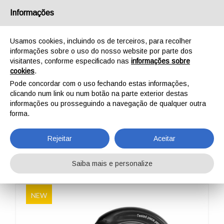
Português
Informações
Usamos cookies, incluindo os de terceiros, para recolher
informações sobre o uso do nosso website por parte dos
visitantes, conforme especificado nas
informações sobre
cookies
.
INÍCIO
AO AR LIVRE
PROFISSIONAL
COMPONENTES
Pode concordar com o uso fechando estas informações,
MOSQUETÕES/CONECTORES
OVALONE ALU RISE LOCK™
clicando num link ou num botão na parte exterior destas
OVALONE ALU RISE
informações ou prosseguindo a navegação de qualquer outra
forma.
LOCK™
Rejeitar
Aceitar
Saiba mais e personalize
NEW