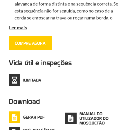
alavanca de forma distinta e na sequência correta. Se
esta sequência não for seguida, como no caso de a
corda se enroscar na trava ou roçar numa borda, o
sistema de fecho intervém, evitando a abertura
Ler mais
acidental
Sistema
Keylock
COMPRE AGORA
Produto de alta qualidade
inteiramente
desenvolvido e fabricado na Itália
Testado peça por peça
Vida útil e inspeções
ILIMITADA
Download
MANUAL DO
GERAR PDF
UTILIZADOR DO
MOSQUETÃO