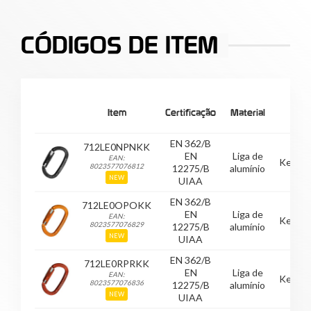
CÓDIGOS DE ITEM
Item
Certificação
Material
EN 362/B
712LE0NPNKK
EN
Liga de
EAN:
Keyloc
8023577076812
12275/B
alumínio
NEW
UIAA
EN 362/B
712LE0OPOKK
EN
Liga de
EAN:
Keyloc
8023577076829
12275/B
alumínio
NEW
UIAA
EN 362/B
712LE0RPRKK
EN
Liga de
EAN:
Keyloc
8023577076836
12275/B
alumínio
NEW
UIAA