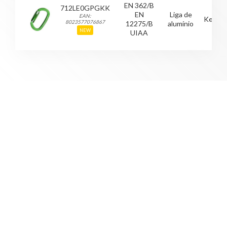
EN 362/B
712LE0GPGKK
EN
Liga de
EAN:
Keyloc
8023577076867
12275/B
alumínio
NEW
UIAA