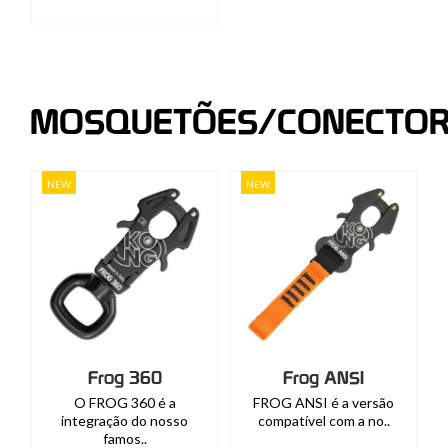
MOSQUETÕES/CONECTOR
NEW
NEW
Frog 360
Frog ANSI
O FROG 360 é a
FROG ANSI é a versão
integração do nosso
compatível com a no..
famos..