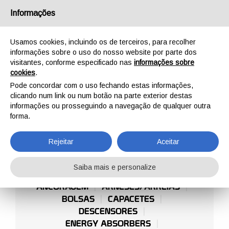
Português
Informações
Usamos cookies, incluindo os de terceiros, para recolher
informações sobre o uso do nosso website por parte dos
visitantes, conforme especificado nas
informações sobre
cookies
.
INÍCIO
PROFISSIONAL
TURBINAS EÓLICAS
Pode concordar com o uso fechando estas informações,
TURBINAS EÓLICAS
clicando num link ou num botão na parte exterior destas
informações ou prosseguindo a navegação de qualquer outra
forma.
Rejeitar
Aceitar
Saiba mais e personalize
TREINAMENTO E CURSOS
ANCORAGEM
ARNESES/ARREIAS
BOLSAS
CAPACETES
DESCENSORES
ENERGY ABSORBERS