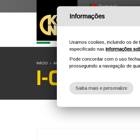
Português
Informações
I
Usamos cookies, incluindo os de t
especificado nas
informações sob
Pode concordar com o uso fechand
INÍCIO
AO AR LIVRE
PROFISSIONAL
COMPONENTES
prosseguindo a navegação de qual
I-OVALONE
Saiba mais e personalize