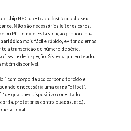
com
chip NFC
que traz o
histórico do seu
ance. Não são necessários leitores caros.
ne
ou
PC
comum. Esta solução proporciona
 periódica
mais fácil e rápido, evitando erros
te a transcrição do número de série.
software de inspeção. Sistema
patenteado
.
também disponível.
dal" com corpo de aço carbono torcido e
 quando é necessária uma carga "offset".
° de qualquer dispositivo conectado
orda, protetores contra quedas, etc.),
operacional.
 Block (3 movimentos) e Twist Lock (2
dade com as normas CE ou ANSI.