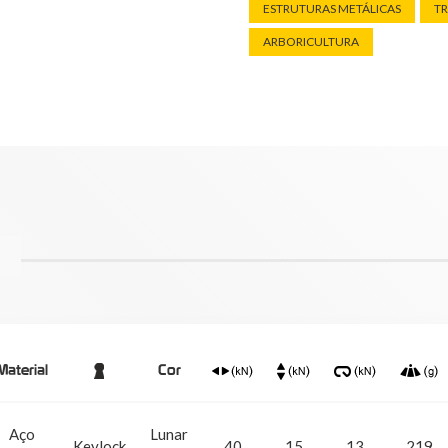
ESTRUTURAS METÁLICAS
T
ARBORICULTURA
Material
Cor
Aço
Lunar
Keylock
40
15
13
219