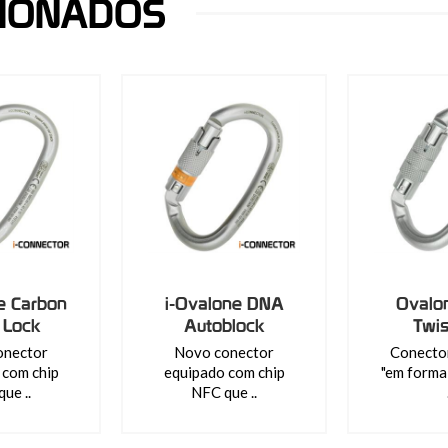
CIONADOS
e Carbon
i-Ovalone DNA
Ovalo
 Lock
Autoblock
Twis
onector
Novo conector
Conector
 com chip
equipado com chip
"em forma 
ue ..
NFC que ..