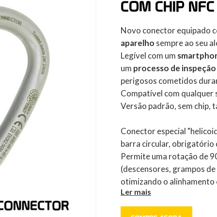
COM CHIP NFC
Novo conector equipado 
aparelho
sempre ao seu alc
Legível com um
smartpho
um
processo de inspeção
perigosos cometidos duran
Compatível com qualquer 
Versão padrão, sem chip, 
Conector especial "helicoi
barra circular, obrigatório
Permite uma rotação de 90
(descensores, grampos de c
otimizando o alinhamento 
Ler mais
Disponível com trava Auto
movimentos), em conformi