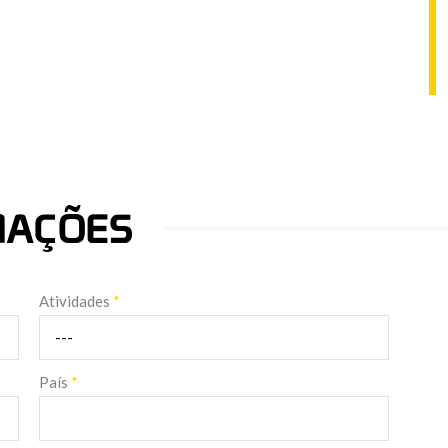
RMAÇÕES
Atividades
*
País
*