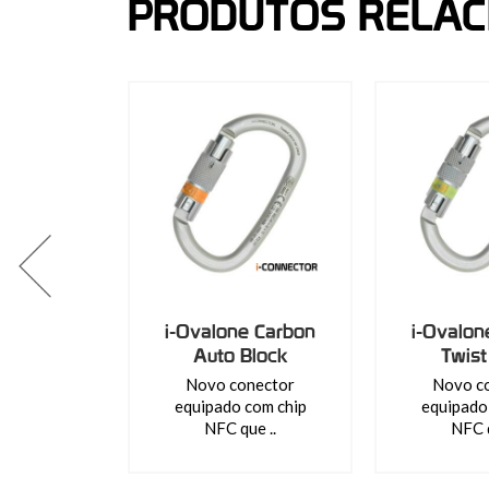
PRODUTOS RELA
i-Ovalone Carbon
i-Ovalon
Auto Block
Twist
Novo conector
Novo c
equipado com chip
equipado
NFC que ..
NFC q