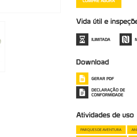
Produto de alta qualidade, 
COMPRE AGORA
Novo acabamento
LUNAR
Vida útil e inspeçõ
comparação com a galvaniz
resistência à corrosão, mai
ILIMITADA
dispositivos têxteis.
Download
GERAR PDF
DECLARAÇÃO DE
CONFORMIDADE
Atividades de uso
PARQUES DE AVENTURA
AN