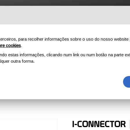
NÍCIO
AO AR LIVRE
PROFISSIONAL
COMPONENTES
SO
erceiros, para recolher informações sobre o uso do nosso website 
re cookies
.
o estas informações, clicando num link ou num botão na parte ext
MOSQUETÕES/CONECTORES
I-OVALONE DNA TWISTLOCK
quer outra forma.
 DNA TWISTLO
I-CONNECTOR