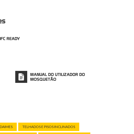
fabricado na Itália!
 WHITE
. Tratamento
Zinco-Níquel
que, em
es
ação preta normal, oferece dupla
or vida útil e menor atrito em cordões e
NFC READY
MANUAL DO UTILIZADOR DO
MOSQUETÃO
DAIMES
TELHADOS E PISOS INCLINADOS