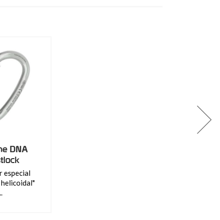
ne DNA
tlock
 especial
helicoidal"
..