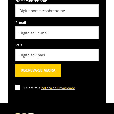
Nome/sobrenome
E-mail
País
Li e aceito a
Política de Privacidade
.