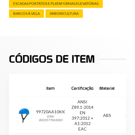
ESCADAS PORTÁTEIS E PLATAFORMAS ELEVATÓRIAS
BARCOS À VELA
ARBORICULTURA
CÓDIGOS DE ITEM
Item
Certificação
Material
Cor
ANSI
Z89.1-2014
99720AA10KK
EN
ABS
Azul
EAN:
397:2012 +
8023577065083
A1:2012
EAC