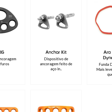
IG
Anchor Kit
Aro 
Dyn
ancoragem
Dispositivo de
 furos
ancoragem feito de
Funda 
aço in..
Mais leve
que