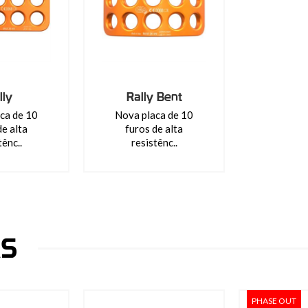
lly
Rally Bent
ca de 10
Nova placa de 10
de alta
furos de alta
tênc..
resistênc..
AS
PHASE OUT