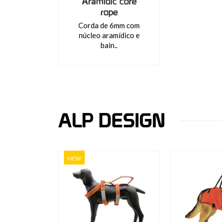
Aramidic core
rope
Corda de 6mm com
núcleo aramídico e
bain..
ALP DESIGN
NEW