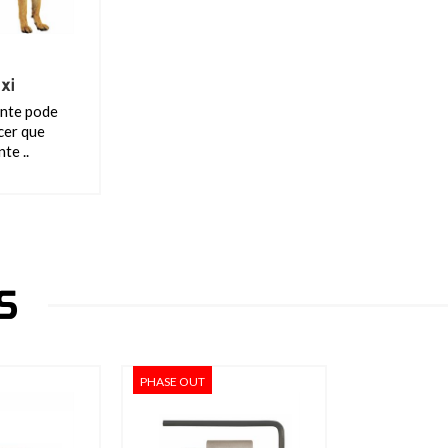
xi
ente pode
cer que
te ..
S
PHASE OUT