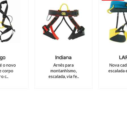
go
Indiana
LAR
é o novo
Arnês para
Nova cad
e corpo
montanhismo,
escalada e
ro c..
escalada, via fe..