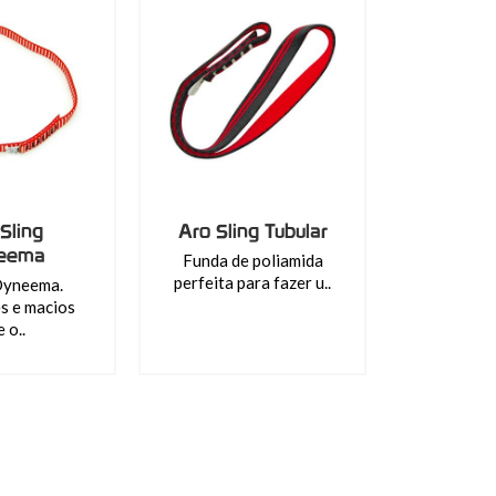
Sling
Aro Sling Tubular
eema
Funda de poliamida
perfeita para fazer u..
Dyneema.
s e macios
 o..