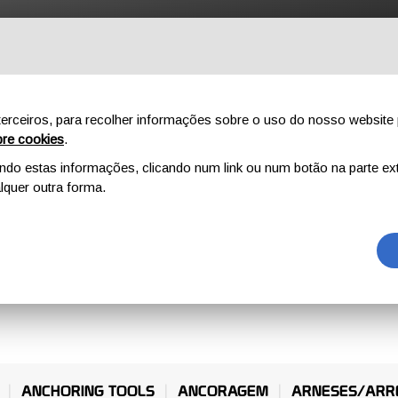
NÍCIO
AO AR LIVRE
PROFISSIONAL
COMPONENTES
SO
erceiros, para recolher informações sobre o uso do nosso website 
re cookies
.
o estas informações, clicando num link ou num botão na parte ext
quer outra forma.
 DE MONTANH
ANCHORING TOOLS
ANCORAGEM
ARNESES/ARR