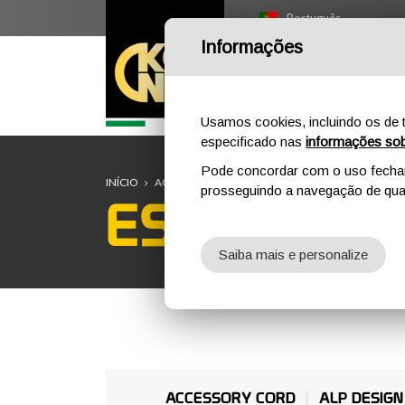
Português
Informações
I
Usamos cookies, incluindo os de t
especificado nas
informações sob
Pode concordar com o uso fechand
INÍCIO
AO AR LIVRE
ESCALADA DE MONTANHA
prosseguindo a navegação de qual
ESCALADA
Saiba mais e personalize
ACCESSORY CORD
ALP DESIGN