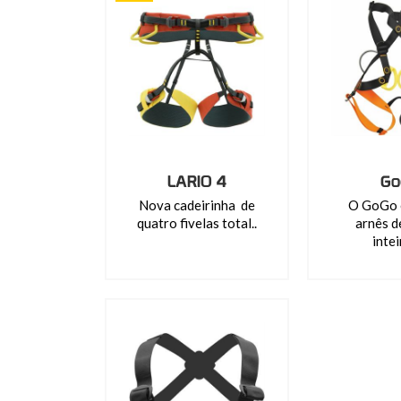
LARIO 4
Go
Nova cadeirinha de
O GoGo 
quatro fivelas total..
arnês d
intei