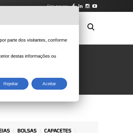
Siga-nos no:
BRE NÓS
DOWNLOAD
CONTATOS
por parte dos visitantes, conforme
erior destas informações ou
A
Rejeitar
Aceitar
EIAS
BOLSAS
CAPACETES