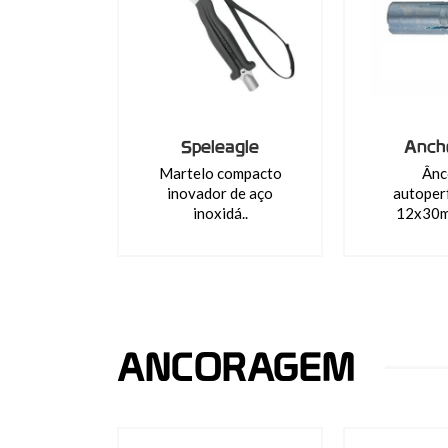
Speleagle
Ancho
Martelo compacto
Ânc
inovador de aço
autoper
inoxidá..
12x30m
ANCORAGEM