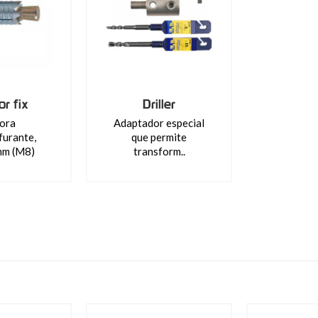
r fix
Driller
ora
Adaptador especial
furante,
que permite
m (M8)
transform..