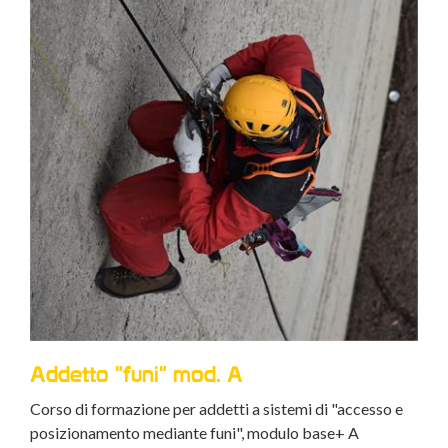
Addetto "funi" mod. B
IRA
o e
Corso di formazione per addetti a sistemi di "accesso e
Cors
posizionamento mediante funi", modulo base + B
posi