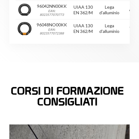
96042NN00KK
UIAA 130
Lega
65
EAN:
EN 362/M
d'alluminio
8023577070773
96048NO00KK
UIAA 130
Lega
75
EAN:
EN 362/M
d'alluminio
8023577072388
CORSI DI FORMAZIONE
CONSIGLIATI