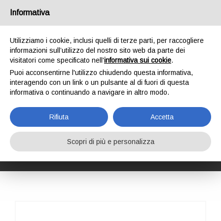
Italia
Informativa
Utilizziamo i cookie, inclusi quelli di terze parti, per raccogliere
informazioni sull’utilizzo del nostro sito web da parte dei
visitatori come specificato nell'
informativa sui cookie
.
Puoi acconsentirne l'utilizzo chiudendo questa informativa,
HOME
PROFESSIONAL
COMPONENTI
MOSCHETTONI / CONNETTORI
interagendo con un link o un pulsante al di fuori di questa
HEAVY DUTY CARBON SCREW SLEEVE
informativa o continuando a navigare in altro modo.
HEAVY DUTY
CARBON SCREW
Rifiuta
Accetta
SLEEVE
Scopri di più e personalizza