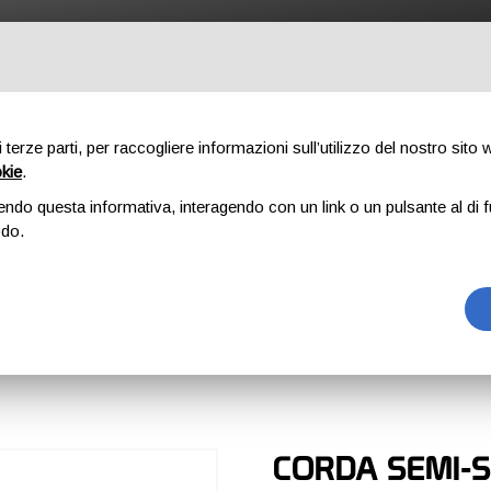
UTDOOR
PROFESSIONAL
COMPONENTI
CHI SIAMO
DO
di terze parti, per raccogliere informazioni sull’utilizzo del nostro sito
okie
.
endo questa informativa, interagendo con un link o un pulsante al di f
5
odo.
5
CORDA SEMI-