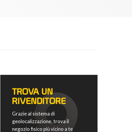
TROVA UN
RIVENDITORE
Grazie al sistema di
geolocalizzazione, trova il
negozio fisico più vicino a te