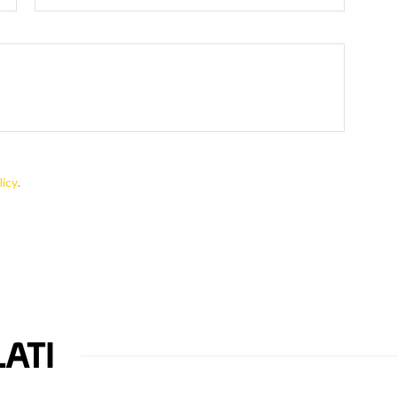
licy
.
ATI