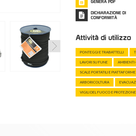
GENERA PDF
DICHIARAZIONE DI
CONFORMITÀ
Attività di utilizzo
PONTEGGI E TRABATTELLI
T
LAVORI SU FUNE
AMBIENTI
SCALE PORTATILI E PIATTAFORME
ARBORICOLTURA
EVACUAZI
VIGILI DEL FUOCO E PROTEZIONE 