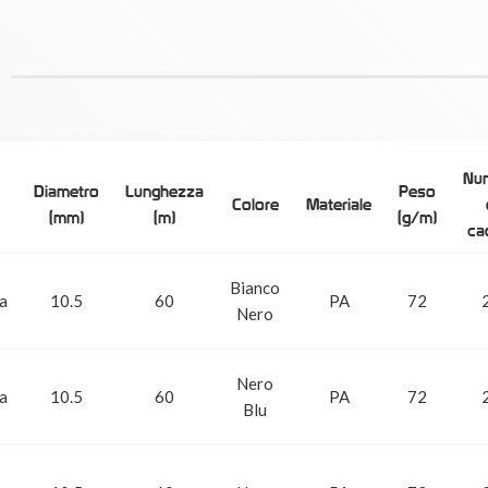
Nu
Diametro
Lunghezza
Peso
Colore
Materiale
(mm)
(m)
(g/m)
ca
Bianco
ca
10.5
60
PA
72
Nero
Nero
ca
10.5
60
PA
72
Blu