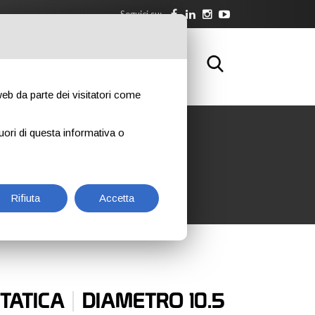
Seguici su:
WNLOAD
FORMAZIONE
CONTATTI
 web da parte dei visitatori come
uori di questa informativa o
Rifiuta
Accetta
|
STATICA
DIAMETRO 10.5