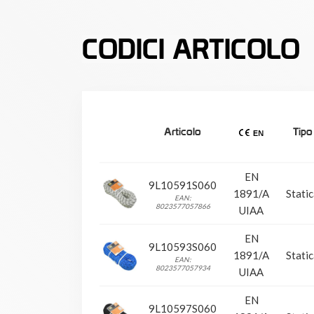
CODICI ARTICOLO
Articolo
Tipo
EN
9L10591S060
1891/A
Stati
EAN:
8023577057866
UIAA
EN
9L10593S060
1891/A
Stati
EAN:
8023577057934
UIAA
EN
9L10597S060