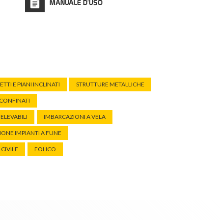
MANUALE D'USO
ETTI E PIANI INCLINATI
STRUTTURE METALLICHE
 CONFINATI
 ELEVABILI
IMBARCAZIONI A VELA
ONE IMPIANTI A FUNE
CIVILE
EOLICO