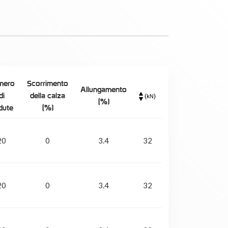
mero
Scorrimento
Allungamento
di
della calza
(%)
dute
(%)
20
0
3.4
32
20
0
3.4
32