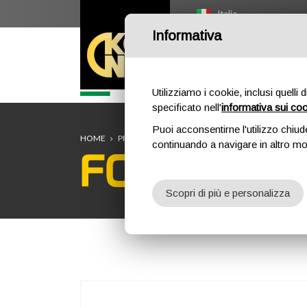
Italia
Informativa
HOME
O
Utilizziamo i cookie, inclusi quelli 
specificato nell'
informativa sui co
Puoi acconsentirne l'utilizzo chiud
HOME
PROFESSIONAL
CORDE STATICHE
FORZA 10.
continuando a navigare in altro m
FORZA 10.
Scopri di più e personalizza