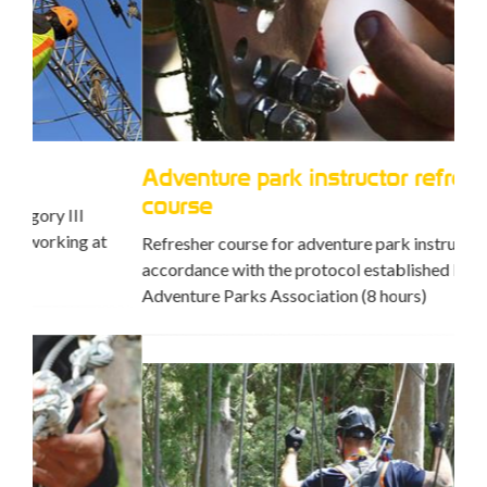
Adventure park instructor refresher
Av
course
Trai
Refresher course for adventure park instructors in
accordance with the protocol established by the Italian
Adventure Parks Association (8 hours)