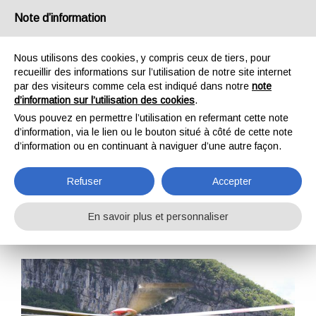
France
Note d’information
Nous utilisons des cookies, y compris ceux de tiers, pour
recueillir des informations sur l’utilisation de notre site internet
par des visiteurs comme cela est indiqué dans notre
note
d’information sur l’utilisation des cookies
.
HOME
FORMATION
COURS DE FORMATION
SÉCURITÉ AU TRAVAIL
Vous pouvez en permettre l’utilisation en refermant cette note
CORRECT USE OF KONG STRETCHERS 1
d’information, via le lien ou le bouton situé à côté de cette note
CORRECT USE OF
d’information ou en continuant à naviguer d’une autre façon.
KONG STRETCHERS 1
Refuser
Accepter
En savoir plus et personnaliser