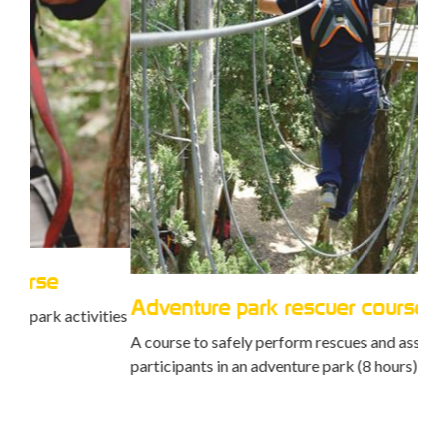
Ca
Trai
mana
Adventure park rescuer course
ties
peop
A course to safely perform rescues and assist
participants in an adventure park (8 hours)