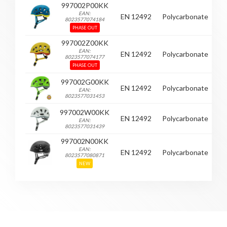
997002P00KK
EAN:
EN 12492
Polycarbonate
Pé
8023577074184
PHASE OUT
997002Z00KK
EAN:
EN 12492
Polycarbonate
J
8023577074177
PHASE OUT
997002G00KK
EN 12492
Polycarbonate
V
EAN:
8023577031453
997002W00KK
EN 12492
Polycarbonate
B
EAN:
8023577031439
997002N00KK
EAN:
EN 12492
Polycarbonate
N
8023577080871
NEW