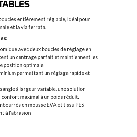
TABLES
oucles entièrement réglable, idéal pour
nale et la via ferrata.
ues:
nomique avec deux boucles de réglage en
tent un centrage parfait et maintiennent les
e position optimale
uminium permettant un réglage rapide et
 sangle à largeur variable, une solution
 confort maximal à un poids réduit.
embourrés en mousse EVA et tissu PES
nt à l'abrasion
ion d'un mousqueton d'équipement
r un sac à magnésie ou d'autres accessoires