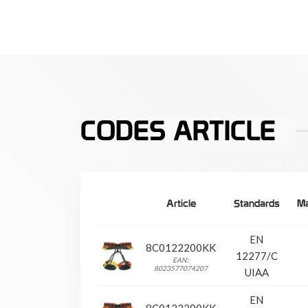
CODES ARTICLE
Article
Standards
Ma
EN
8C0122200KK
12277/C
EAN:
8023577074207
UIAA
EN