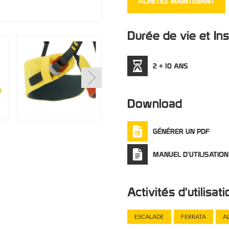
ACHÈTEZ MAINTENANT
4 anneaux de maintien 
Disponible en deux couleur
Durée de vie et In
2 + 10 ANS
Download
GÉNÉRER UN PDF
MANUEL D'UTILISATION
Activités d'utilisat
ESCALADE
FERRATA
A