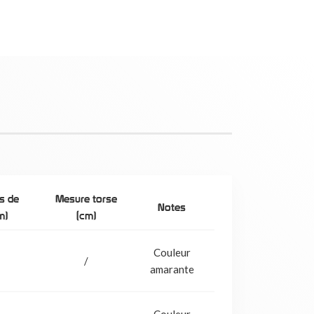
s de
Mesure torse
Notes
m)
(cm)
Couleur
/
amarante