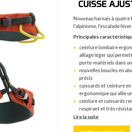
|
CUISSE AJUS
Nouveau harnais à quatre b
l'alpinisme, l'escalade hiver
Principales caractéristiq
ceinture lombaire ergo
alliage léger qui permet
porte-matériels dans un
nouvelles boucles en al
précis
cuissards et ceinture en
ergonomique qui allie un
ceinture et cuissards r
respirant et très résista
2 boucles pour l'insert
Lire la suite
supplémentaire
boucle arrière pour fixe