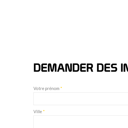
DEMANDER DES I
Votre prénom
*
Ville
*