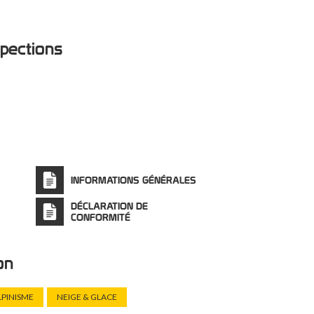
du matériel, de forme ergonomique
s et 3 tailles : S - M/L - XL
spections
INFORMATIONS GÉNÉRALES
DÉCLARATION DE
CONFORMITÉ
ion
LPINISME
NEIGE & GLACE