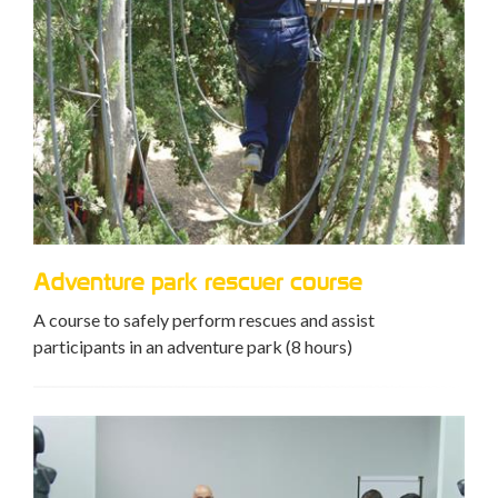
Adventure park rescuer course
Ref
re
ties
A course to safely perform rescues and assist
participants in an adventure park (8 hours)
Refr
for r
and