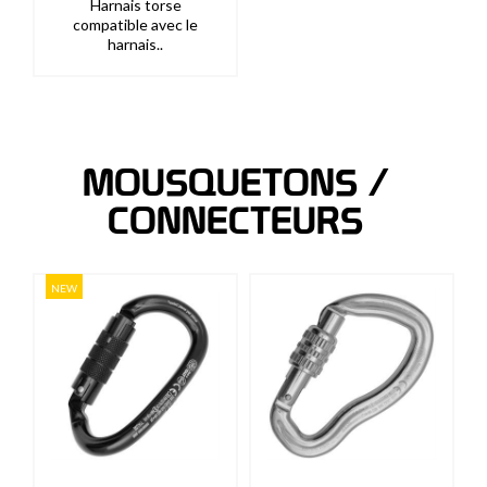
Harnais torse
compatible avec le
harnais..
MOUSQUETONS /
CONNECTEURS
NEW