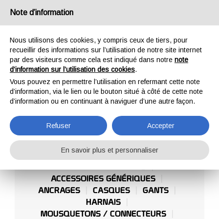
France
Note d’information
Nous utilisons des cookies, y compris ceux de tiers, pour
recueillir des informations sur l’utilisation de notre site internet
par des visiteurs comme cela est indiqué dans notre
note
d’information sur l’utilisation des cookies
.
HOME
OUTDOOR
PARCS D'AVENTURE
Vous pouvez en permettre l’utilisation en refermant cette note
PARCS D'AVENTURE
d’information, via le lien ou le bouton situé à côté de cette note
d’information ou en continuant à naviguer d’une autre façon.
Refuser
Accepter
En savoir plus et personnaliser
FORMATION ET COURS
ACCESSOIRES GÉNÉRIQUES
ANCRAGES
CASQUES
GANTS
HARNAIS
MOUSQUETONS / CONNECTEURS