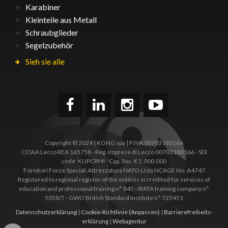
Karabiner
Kleinteile aus Metall
Schraubglieder
Segelzubehör
Sieh sie alle
Copyright © 2024 | KONG spa | P.IVA 00703180166
CCIAA Lecco REA 165758 - Reg. Imprese di Lecco 00703180166 - SDI
code: KUPCRMI - Cap. Soc. € 2.000.000
Fornitori Forze Speciali Attrezzatura NATO Lista NCAGE No. A4747
Registered to regional register of the entities accredited for services of
education and professional training n° 845 - IRATA training company n°
5058/T - GWO British Standard Institute n° 725451
Datenschutzerklärung
|
Cookie-Richtlinie
(Anpassen)
|
Barrierefreiheits­
erklärung
|
Webagentur