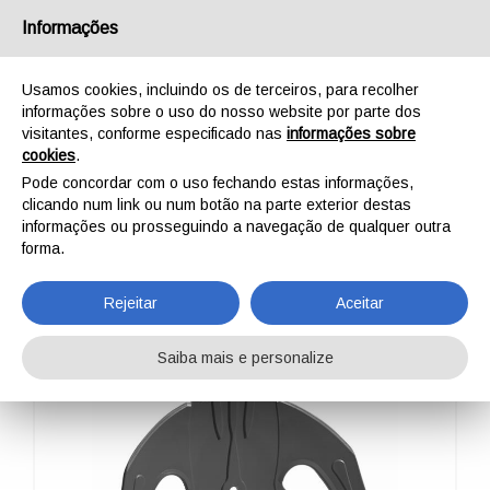
Português
Informações
Usamos cookies, incluindo os de terceiros, para recolher
informações sobre o uso do nosso website por parte dos
visitantes, conforme especificado nas
informações sobre
cookies
.
INÍCIO
AO AR LIVRE
PROFISSIONAL
SHOVELS
SNOW KONG NYLON
Pode concordar com o uso fechando estas informações,
SNOW KONG NYLON
clicando num link ou num botão na parte exterior destas
informações ou prosseguindo a navegação de qualquer outra
forma.
Rejeitar
Aceitar
Saiba mais e personalize