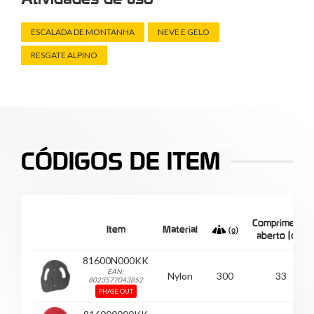
ESCALADA DE MONTANHA
NEVE E GELO
RESGATE ALPINO
CÓDIGOS DE ITEM
Comprimento
Item
Material
aberto (cm)
81600N000KK
EAN:
Nylon
300
33
8023577043852
PHASE OUT