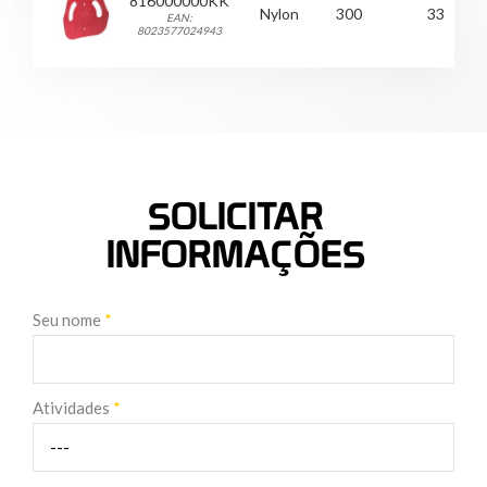
816000000KK
Nylon
300
33
EAN:
8023577024943
SOLICITAR
INFORMAÇÕES
Seu nome
*
Atividades
*