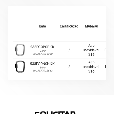
Item
Certificação
Material
Cor
Aço
538FC0P0PKK
/
inoxidável
Polid
EAN:
8023577014340
316
Aço
538FC0N0NKK
/
inoxidável
Preto
EAN:
8023577012612
316