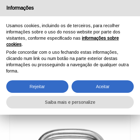
Português
Informações
Usamos cookies, incluindo os de terceiros, para recolher
informações sobre o uso do nosso website por parte dos
visitantes, conforme especificado nas
informações sobre
cookies
.
INÍCIO
AO AR LIVRE
PROFISSIONAL
COMPONENTES
Pode concordar com o uso fechando estas informações,
LINKS RÁPIDOS
QUICK LINK TRAPEZIUM
clicando num link ou num botão na parte exterior destas
QUICK
informações ou prosseguindo a navegação de qualquer outra
forma.
LINK TRAPEZIUM
Rejeitar
Aceitar
Saiba mais e personalize