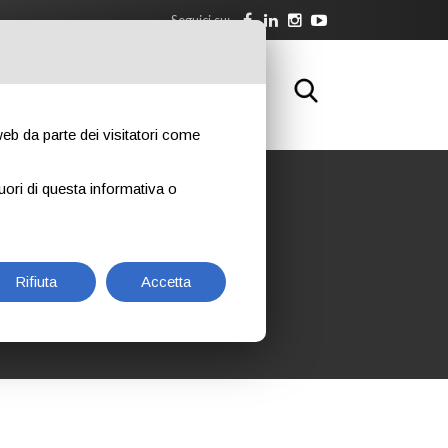
Seguici su:
WNLOAD
FORMAZIONE
CONTATTI
 web da parte dei visitatori come
uori di questa informativa o
ROPE
Rifiuta
Accetta