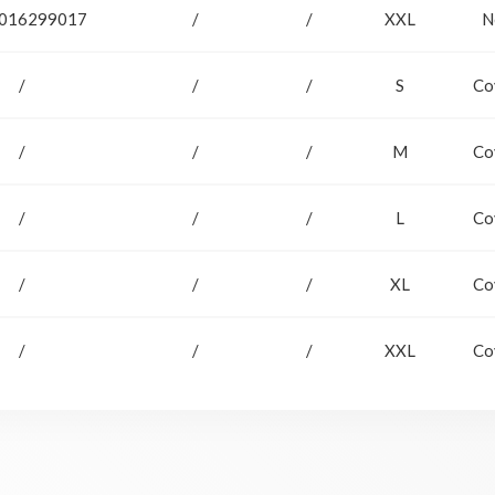
016299017
/
/
XXL
N
/
/
/
S
Co
/
/
/
M
Co
/
/
/
L
Co
/
/
/
XL
Co
/
/
/
XXL
Co