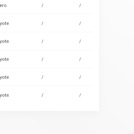
ero
/
/
yote
/
/
yote
/
/
yote
/
/
yote
/
/
yote
/
/