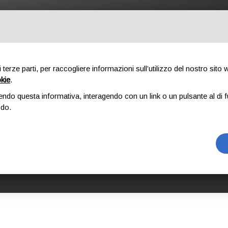
UTDOOR
PROFESSIONAL
COMPONENTI
CHI SIAMO
DO
di terze parti, per raccogliere informazioni sull’utilizzo del nostro sito
okie
.
endo questa informativa, interagendo con un link o un pulsante al di f
RAPPEL/FAST ROPE GLOVES
odo.
RAPPEL/FAST 