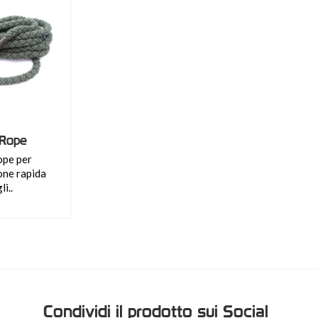
 Rope
ope per
one rapida
li..
Condividi il prodotto sui Social