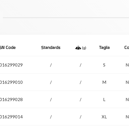
SN Code
Standards
Taglia
Co
016299029
/
/
S
N
016299010
/
/
M
N
016299028
/
/
L
N
016299014
/
/
XL
N