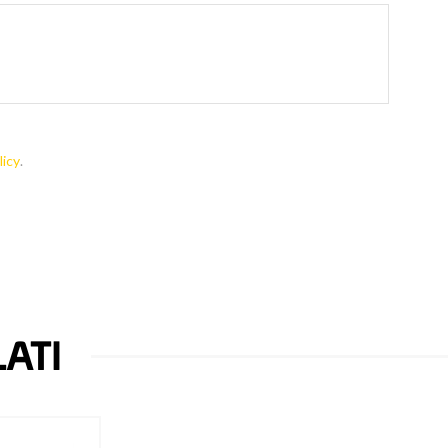
licy
.
ATI