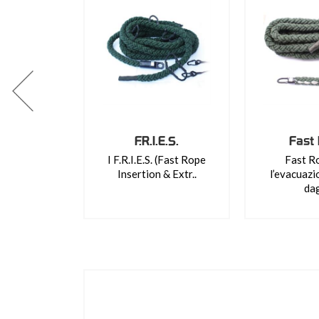
F.R.I.E.S.
Fast
I F.R.I.E.S. (Fast Rope
Fast R
Insertion & Extr..
l’evacuazi
dag