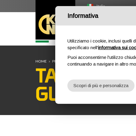
Italia
Informativa
HOME
O
Utilizziamo i cookie, inclusi quelli 
specificato nell'
informativa sui co
Puoi acconsentirne l'utilizzo chiud
HOME
PROFESSIONAL
YATES TACTICAL
TACTICAL 
continuando a navigare in altro m
TACTICAL 
GLOVES
Scopri di più e personalizza