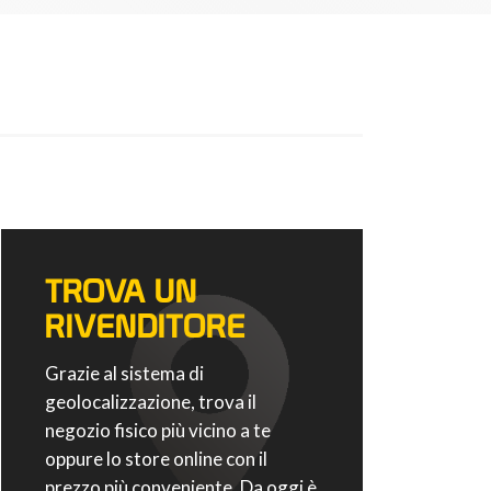
TROVA UN
RIVENDITORE
Grazie al sistema di
geolocalizzazione, trova il
negozio fisico più vicino a te
oppure lo store online con il
prezzo più conveniente. Da oggi è