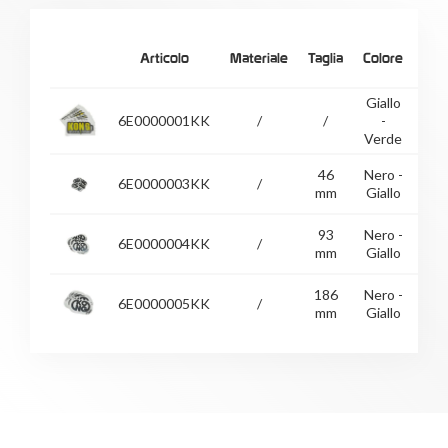
Articolo
Materiale
Taglia
Colore
Giallo
Te
6E0000001KK
/
/
-
N
Verde
Ret
46
Nero -
Kon
6E0000003KK
/
mm
Giallo
93
Nero -
Kon
6E0000004KK
/
mm
Giallo
186
Nero -
Kon
6E0000005KK
/
mm
Giallo