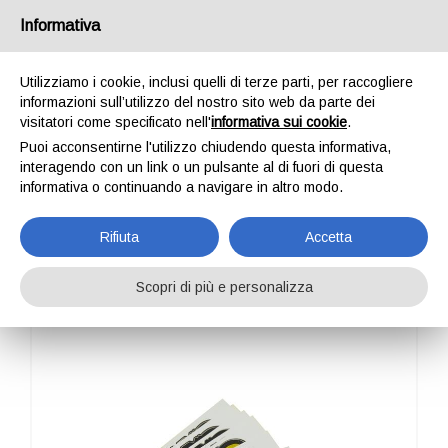
Italia
Informativa
Utilizziamo i cookie, inclusi quelli di terze parti, per raccogliere
informazioni sull’utilizzo del nostro sito web da parte dei
visitatori come specificato nell'
informativa sui cookie
.
Puoi acconsentirne l'utilizzo chiudendo questa informativa,
HOME
OUTDOOR
PROFESSIONAL
PROMOTIONAL
KONG STICKERS
interagendo con un link o un pulsante al di fuori di questa
KONG STICKERS
informativa o continuando a navigare in altro modo.
Rifiuta
Accetta
Scopri di più e personalizza