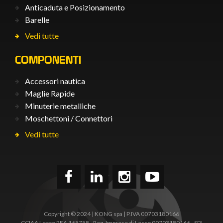
Anticaduta e Posizionamento
Barelle
Vedi tutte
COMPONENTI
Accessori nautica
Maglie Rapide
Minuterie metalliche
Moschettoni / Connettori
Vedi tutte
Copyright © 2024 | KONG spa | P.IVA 00703180166
CCIAA Lecco REA 165758 - Reg. Imprese di Lecco 00703180166 - SDI