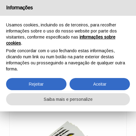
Português
Informações
Usamos cookies, incluindo os de terceiros, para recolher
informações sobre o uso do nosso website por parte dos
visitantes, conforme especificado nas
informações sobre
cookies
.
INÍCIO
AO AR LIVRE
PROFISSIONAL
PROMOTIONAL
KONG STICKERS
Pode concordar com o uso fechando estas informações,
KONG STICKERS
clicando num link ou num botão na parte exterior destas
informações ou prosseguindo a navegação de qualquer outra
forma.
Rejeitar
Aceitar
Saiba mais e personalize