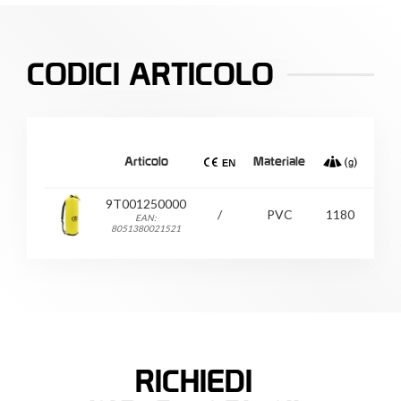
CODICI ARTICOLO
Articolo
Materiale
Tagl
9T001250000
/
PVC
1180
/
EAN:
8051380021521
RICHIEDI