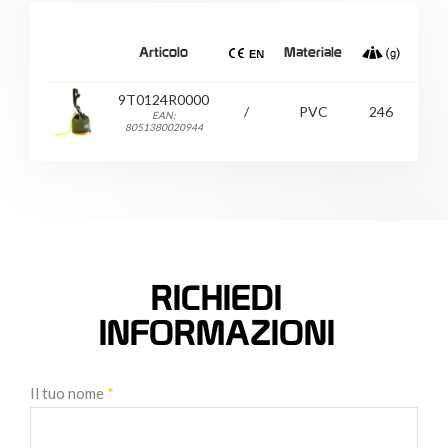
Articolo
Materiale
Tagl
9T0124R0000
/
PVC
246
1
EAN:
8051380020944
RICHIEDI
INFORMAZIONI
Il tuo nome
*