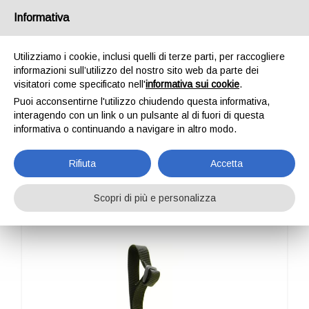
Italia
Informativa
Utilizziamo i cookie, inclusi quelli di terze parti, per raccogliere
informazioni sull’utilizzo del nostro sito web da parte dei
visitatori come specificato nell'
informativa sui cookie
.
Puoi acconsentirne l'utilizzo chiudendo questa informativa,
HOME
OUTDOOR
PROFESSIONAL
ALP DESIGN
MINI CHANCE
interagendo con un link o un pulsante al di fuori di questa
MINI CHANCE
informativa o continuando a navigare in altro modo.
Rifiuta
Accetta
Scopri di più e personalizza