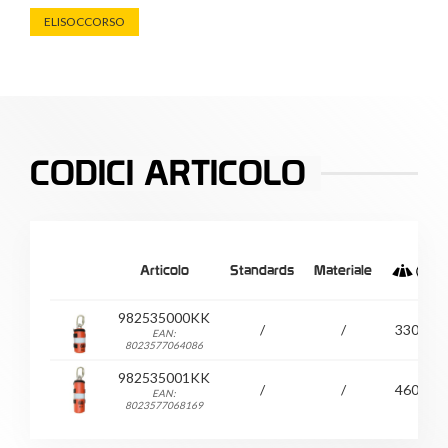
ELISOCCORSO
CODICI ARTICOLO
Articolo
Standards
Materiale
982535000KK
/
/
3300
EAN:
8023577064086
982535001KK
/
/
4600
EAN:
8023577068169