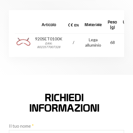
Peso
Lung
Articolo
Materiale
(g)
(c
920SET0100K
Lega
/
68
EAN:
alluminio
8023577007328
RICHIEDI
INFORMAZIONI
Il tuo nome
*