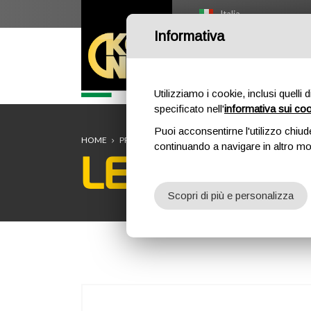
Italia
Informativa
HOME
O
Utilizziamo i cookie, inclusi quelli 
specificato nell'
informativa sui co
Puoi acconsentirne l'utilizzo chiud
HOME
PROFESSIONAL
ACCESSORI BARELLE
LECCO
continuando a navigare in altro m
LECCO - A
Scopri di più e personalizza