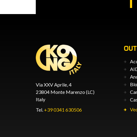
OU
Acc
AID
An
Blo
Via XXV Aprile, 4
23804 Monte Marenzo (LC)
Car
Italy
Cas
Ved
Tel.
+39 0341 630506