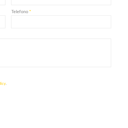
Telefono
*
licy
.