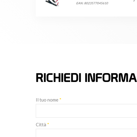
EAN: 8023577045610
RICHIEDI INFORMA
Il tuo nome
*
Città
*