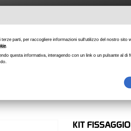
UTDOOR
PROFESSIONAL
COMPONENTI
CHI SIAMO
DO
di terze parti, per raccogliere informazioni sull’utilizzo del nostro sito
okie
.
endo questa informativa, interagendo con un link o un pulsante al di f
 - AQUARIUS
odo.
QUARIUS
KIT FISSAGGI