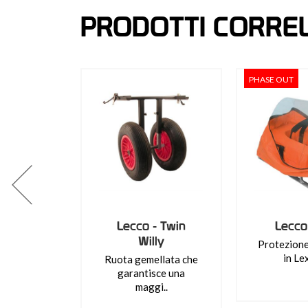
PRODOTTI CORREL
PHASE OUT
Lecco - Twin
Lecco 
Willy
Protezione 
in L
Ruota gemellata che
garantisce una
maggi..