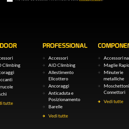
TDOOR
PROFESSIONAL
COMPONEN
essori
Accessori
Accessori na
 Climbing
AID Climbing
Maglie Rapi
coraggi
Allestimento
Minuterie
Elicottero
metalliche
ccanti
Ancoraggi
Moschettoni
rucole
Connettori
Anticaduta e
chi
Posizionamento
Vedi tutte
i tutte
Barelle
Vedi tutte