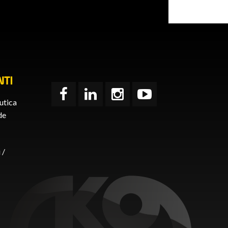
TI
utica
de
 /