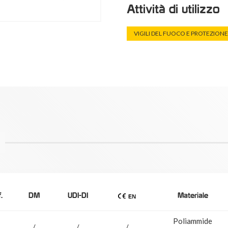
Attività di utilizzo
VIGILI DEL FUOCO E PROTEZIONE 
.
DM
UDI-DI
Materiale
Poliammide
/
/
/