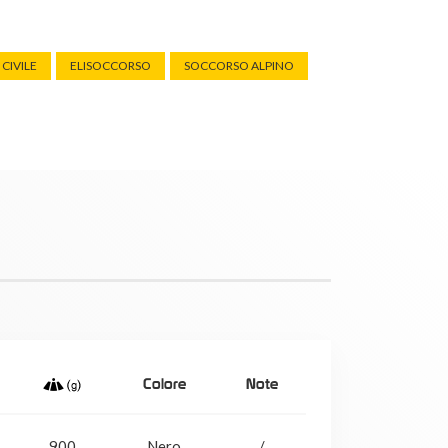
CIVILE
ELISOCCORSO
SOCCORSO ALPINO
Colore
Note
900
Nero
/