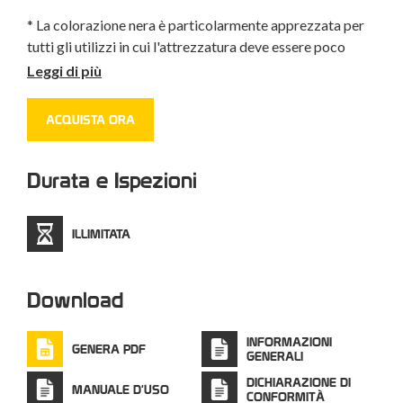
* La colorazione nera è particolarmente apprezzata per
tutti gli utilizzi in cui l'attrezzatura deve essere poco
visibile (impieghi militari, teatro e cinema, spettacoli
Leggi di più
acrobatici, ecc...).
ACQUISTA ORA
Durata e Ispezioni
ILLIMITATA
Download
INFORMAZIONI
GENERA PDF
GENERALI
DICHIARAZIONE DI
MANUALE D'USO
CONFORMITÀ