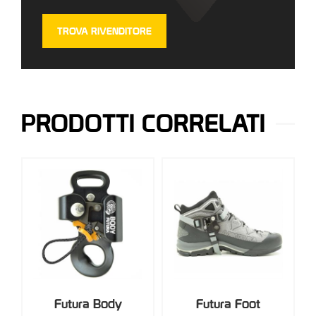
TROVA RIVENDITORE
PRODOTTI CORRELATI
ra Body
Futura Foot
HELP