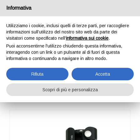
Italia
Informativa
Utilizziamo i cookie, inclusi quelli di terze parti, per raccogliere
informazioni sull’utilizzo del nostro sito web da parte dei
visitatori come specificato nell'
informativa sui cookie
.
Puoi acconsentirne l'utilizzo chiudendo questa informativa,
HOME
PROFESSIONAL
BLOCCANTI
FUTURA HAND TACTICAL
interagendo con un link o un pulsante al di fuori di questa
FUTURA HAND
informativa o continuando a navigare in altro modo.
TACTICAL
Rifiuta
Accetta
Scopri di più e personalizza