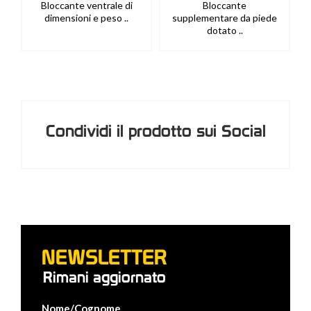
e ventrale di
Bloccante
Staffa multiu
ni e peso ..
supplementare da piede
regolabile, compatt
dotato ..
Condividi il prodotto sui Social
NEWSLETTER
Rimani aggiornato
Nome/Cognome