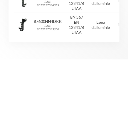
125
EAN:
12841/B
d'alluminio
8023577066059
UIAA
EN 567
87600NN4DKK
EN
Lega
125
EAN:
12841/B
d'alluminio
8023577063508
UIAA