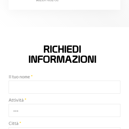
8023577052731
RICHIEDI
INFORMAZIONI
Il tuo nome
*
Attività
*
Città
*