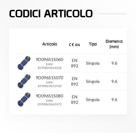
CODICI ARTICOLO
Diametro
Lun
Articolo
Tipo
(mm)
9D096S1S060
EN
Singola
9.6
EAN:
892
8590869664526
9D096S1S070
EN
Singola
9.6
EAN:
892
8590869652950
9D096S1S080
EN
Singola
9.6
EAN:
892
8590869663475