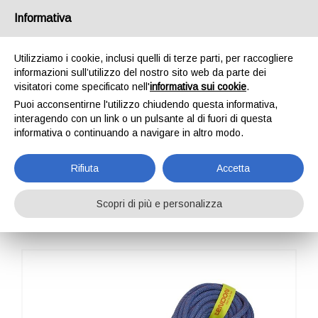
Italia
Informativa
Utilizziamo i cookie, inclusi quelli di terze parti, per raccogliere
informazioni sull’utilizzo del nostro sito web da parte dei
visitatori come specificato nell'
informativa sui cookie
.
Puoi acconsentirne l'utilizzo chiudendo questa informativa,
HOME
OUTDOOR
CORDE DINAMICHE
DYNAMIC MASTER 9.6
interagendo con un link o un pulsante al di fuori di questa
DYNAMIC MASTER
informativa o continuando a navigare in altro modo.
9.6
Rifiuta
Accetta
Scopri di più e personalizza