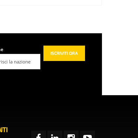
ne
TI