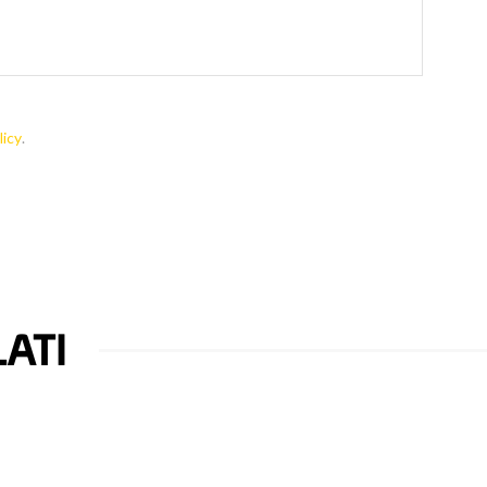
licy
.
ATI