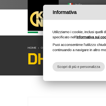
Italia
Informativa
HOME
O
Utilizziamo i cookie, inclusi quelli 
specificato nell'
informativa sui co
Puoi acconsentirne l'utilizzo chiud
HOME
OUTDOOR
PROFESSIONAL
PICCOZZE
DHI
continuando a navigare in altro m
DHINO CLA
Scopri di più e personalizza