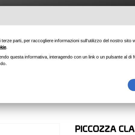
UTDOOR
PROFESSIONAL
COMPONENTI
CHI SIAMO
DO
di terze parti, per raccogliere informazioni sull’utilizzo del nostro sito
okie
.
endo questa informativa, interagendo con un link o un pulsante al di f
NO CLASSIC
odo.
SSIC
PICCOZZA CL