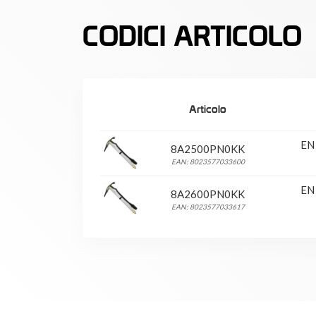
CODICI ARTICOLO
Articolo
EN
8A2500PN0KK
EAN: 8023577033600
EN
8A2600PN0KK
EAN: 8023577033617