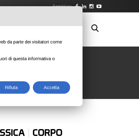
Seguici su:
WNLOAD
FORMAZIONE
CONTATTI
 web da parte dei visitatori come
uori di questa informativa o
Rifiuta
Accetta
|
ASSICA
CORPO