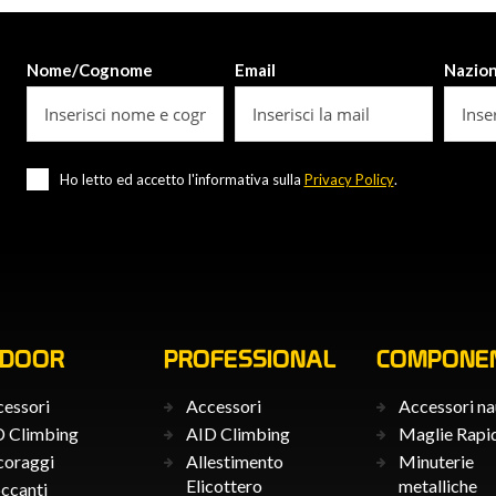
Nome/Cognome
Email
Nazio
Ho letto ed accetto l'informativa sulla
Privacy Policy
.
TDOOR
PROFESSIONAL
COMPONEN
essori
Accessori
Accessori na
 Climbing
AID Climbing
Maglie Rapi
coraggi
Allestimento
Minuterie
Elicottero
metalliche
ccanti