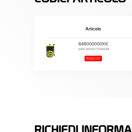
Articolo
848000000KK
EAN: 8023577030548
PHASE OUT
RICHIEDI INFORMA