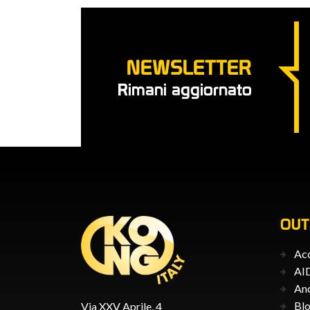
NEWSLETTER
Rimani aggiornato
OU
Acc
AID
An
Blo
Via XXV Aprile, 4