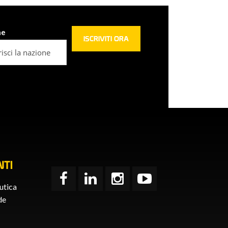
ne
TI
utica
de