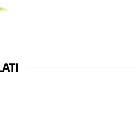
licy
.
ATI