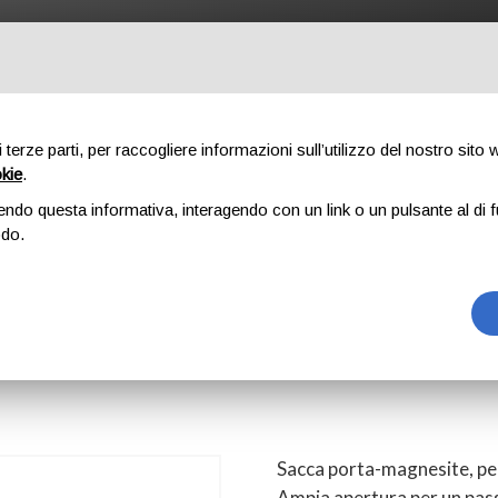
UTDOOR
PROFESSIONAL
COMPONENTI
CHI SIAMO
DO
di terze parti, per raccogliere informazioni sull’utilizzo del nostro sito
okie
.
endo questa informativa, interagendo con un link o un pulsante al di f
G
odo.
G
Sacca porta-magnesite, per
Ampia apertura per un pas