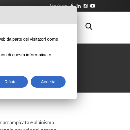
Seguici su:
WNLOAD
FORMAZIONE
CONTATTI
 web da parte dei visitatori come
uori di questa informativa o
Rifiuta
Accetta
 arrampicata e alpinismo.
saggio agevole della mano.