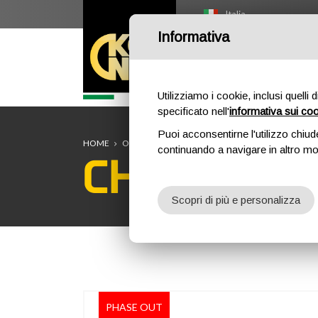
Italia
Informativa
HOME
O
Utilizziamo i cookie, inclusi quelli 
specificato nell'
informativa sui co
Puoi acconsentirne l'utilizzo chiud
HOME
OUTDOOR
ACCESSORI GENERICI
CHALK BA
continuando a navigare in altro m
CHALK BA
Scopri di più e personalizza
PHASE OUT