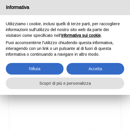
Italia
Informativa
Utilizziamo i cookie, inclusi quelli di terze parti, per raccogliere
informazioni sull’utilizzo del nostro sito web da parte dei
visitatori come specificato nell'
informativa sui cookie
.
Puoi acconsentirne l'utilizzo chiudendo questa informativa,
HOME
COMPONENTI
FIBBIE
BUCKLE 927.32
interagendo con un link o un pulsante al di fuori di questa
BUCKLE 927.32
informativa o continuando a navigare in altro modo.
Rifiuta
Accetta
Scopri di più e personalizza