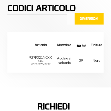
CODICI ARTICOLO
DIMENSIONI
Mi
Articolo
Materiale
Finitura
(
927F321N0XK
Acciaio al
39
Nero
EAN:
carbonio
8023577047812
RICHIEDI