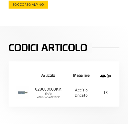
SOCCORSO ALPINO
CODICI ARTICOLO
Articolo
Materiale
828080000KK
Acciaio
18
EAN:
zincato
8023577008622