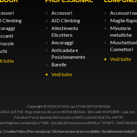
essori
Accessori
Accessori na
 Climbing
AID Climbing
Maglie Rapi
coraggi
Allestimento
Minuterie
Elicottero
metalliche
ccanti
Ancoraggi
Moschettoni
rucole
Connettori
Anticaduta e
chi
Posizionamento
Vedi tutte
i tutte
Barelle
Vedi tutte
Copyright © 2024 | KONG spa | P.IVA 00703180166
 REA 165758 - Reg. Imprese di Lecco 00703180166 - SDI code: KUPCRMI - Cap. Soc.
Fornitori Forze Speciali Attrezzatura NATO Lista NCAGE No. A4747
to Regione Lombardia n° 845 - Società di formazione IRATA n° 5058/T - GWO British
cy
|
Cookie Policy
(Personalizza)
|
Dichiarazione di accessibilità
|
Smaltimento imballi
|