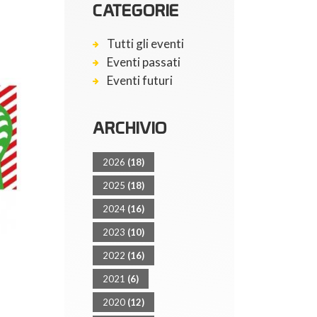
CATEGORIE
Tutti gli eventi
Eventi passati
Eventi futuri
ARCHIVIO
2026
(18)
2025
(18)
2024
(16)
2023
(10)
2022
(16)
2021
(6)
2020
(12)