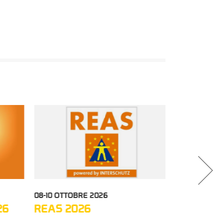
08-10 OTTOBRE 2026
06-10 OTTOB
26
REAS 2026
ICAR 202