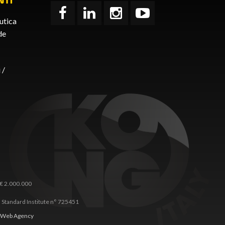
utica
de
 /
 € 2.000.000
 Standard Institute n° 725451
Web Agency