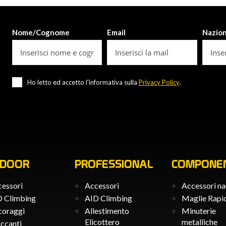
Nome/Cognome
Email
Nazio
Ho letto ed accetto l'informativa sulla
Privacy Policy
.
TDOOR
PROFESSIONAL
COMPONEN
essori
Accessori
Accessori na
 Climbing
AID Climbing
Maglie Rapi
coraggi
Allestimento
Minuterie
Elicottero
metalliche
ccanti