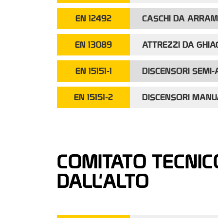
EN 12492
CASCHI DA ARRAM
EN 13089
ATTREZZI DA GHIA
EN 15151-1
DISCENSORI SEMI-
EN 15151-2
DISCENSORI MANU
COMITATO TECNIC
DALL'ALTO