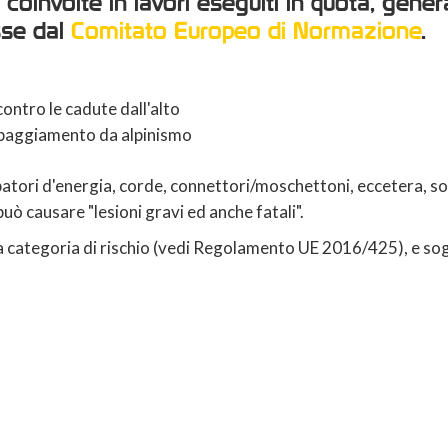
coinvolte in lavori eseguiti in quota, gener
sse dal
Comitato Europeo di Normazione
.
ontro le cadute dall'alto
ipaggiamento da alpinismo
ipatori d'energia, corde, connettori/moschettoni, eccetera, 
uò causare "lesioni gravi ed anche fatali".
rza categoria di rischio (vedi Regolamento UE 2016/425), e s