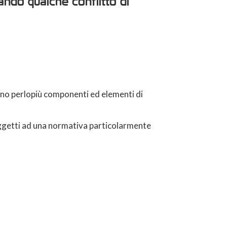
ando qualche conflitto di
sono perlopiù componenti ed elementi di
oggetti ad una normativa particolarmente