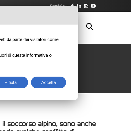
Seguici su:
WNLOAD
FORMAZIONE
CONTATTI
 web da parte dei visitatori come
uori di questa informativa o
Rifiuta
Accetta
 e il soccorso alpino, sono anche