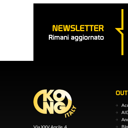
NEWSLETTER
Rimani aggiornato
OU
Acc
AID
An
Blo
Via XXV Aprile, 4