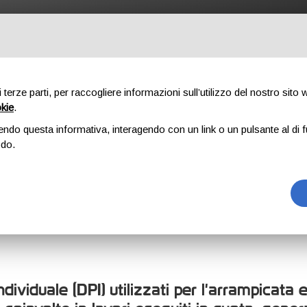
UTDOOR
PROFESSIONAL
COMPONENTI
CHI SIAMO
DO
di terze parti, per raccogliere informazioni sull’utilizzo del nostro sito
okie
.
endo questa informativa, interagendo con un link o un pulsante al di f
odo.
ROPEE
ndividuale (DPI) utilizzati per l'arrampicata