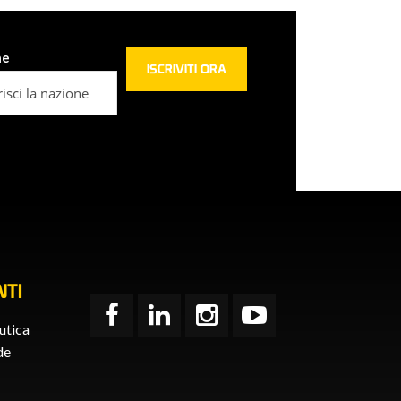
ne
TI
utica
de