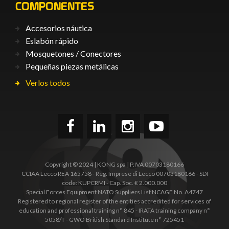
COMPONENTES
Accesorios náutica
Eslabón rápido
Mosquetones / Conectores
Pequeñas piezas metálicas
Verlos todos
Copyright © 2024 | KONG spa | P.IVA 00703180166
CCIAA Lecco REA 165758 - Reg. Imprese di Lecco 00703180166 - SDI
code: KUPCRMI - Cap. Soc. € 2.000.000
Special Forces Equipment NATO Suppliers List NCAGE No. A4747
Registered to regional register of the entities accredited for services of
education and professional training n° 845 - IRATA training company n°
5058/T - GWO British Standard Institute n° 725451