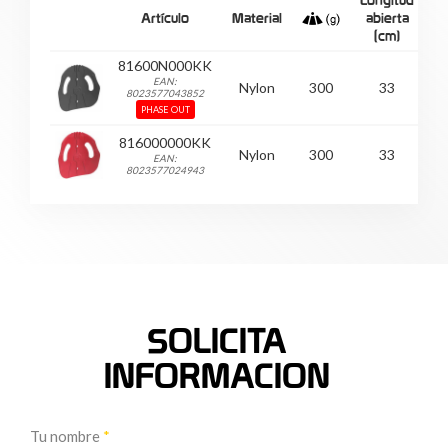
Artículo
Material
abierta
c
(cm)
81600N000KK
EAN:
Nylon
300
33
8023577043852
PHASE OUT
816000000KK
Nylon
300
33
EAN:
8023577024943
SOLICITA
INFORMACION
Tu nombre
*