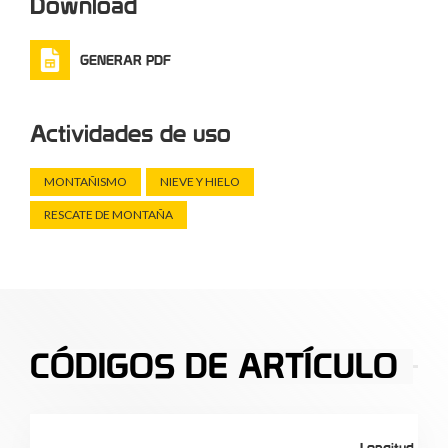
Download
GENERAR PDF
Actividades de uso
MONTAÑISMO
NIEVE Y HIELO
RESCATE DE MONTAÑA
CÓDIGOS DE ARTÍCULO
Longitud
Lo