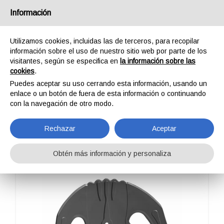
España
Información
Utilizamos cookies, incluidas las de terceros, para recopilar
información sobre el uso de nuestro sitio web por parte de los
visitantes, según se especifica en
la información sobre las
cookies
.
HOME
OUTDOOR
PROFESSIONAL
PALA DE NIEVE
SNOW KONG NYLON
Puedes aceptar su uso cerrando esta información, usando un
SNOW KONG NYLON
enlace o un botón de fuera de esta información o continuando
con la navegación de otro modo.
Rechazar
Aceptar
Obtén más información y personaliza